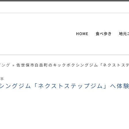
HOME
食べ歩き
地元
ピング
»
佐世保市白岳町のキックボクシングジム「ネクストス
い事
シングジム「ネクストステップジム」へ体