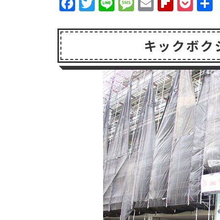
F
T
Li
M
E
F
P
a
w
n
e
m
li
o
c
it
e
s
a
p
c
キックボクシン
e
t
s
il
b
k
b
e
a
o
e
o
r
g
a
t
o
e
r
k
d