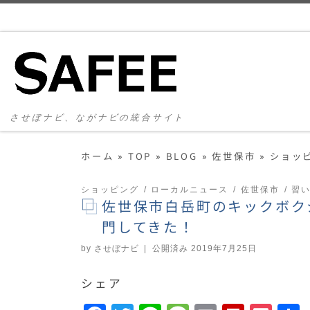
コンテンツへスキップ
させぼナビ、ながナビの統合サイト
ホーム
»
TOP
»
BLOG
»
佐世保市
»
ショッ
ショッピング
ローカルニュース
佐世保市
習
佐世保市白岳町のキックボク
門してきた！
by
させぼナビ
|
公開済み
2019年7月25日
シェア