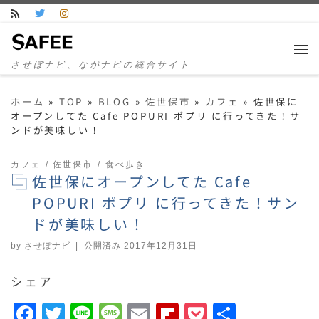
コンテンツへスキップ
させぼナビ、ながナビの統合サイト
ホーム
»
TOP
»
BLOG
»
佐世保市
»
カフェ
»
佐世保に
オープンしてた Cafe POPURI ポプリ に行ってきた！サ
ンドが美味しい！
カフェ
佐世保市
食べ歩き
佐世保にオープンしてた Cafe
POPURI ポプリ に行ってきた！サン
ドが美味しい！
by
させぼナビ
|
公開済み
2017年12月31日
シェア
F
T
Li
M
E
F
P
共