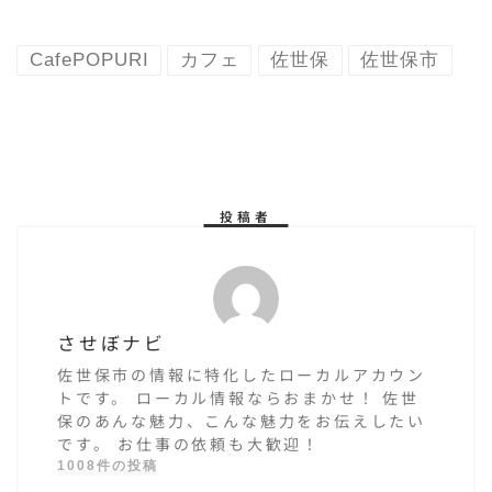
ン！チーズが
てきた！カフ
ドバドバ！カ
ェラテが可愛
CafePOPURI
カフェ
佐世保
佐世保市
レーが美味し
いくて、メロ
い！
ンソーダも美
味しい！
投稿者
させぼナビ
佐世保市の情報に特化したローカルアカウン
トです。 ローカル情報ならおまかせ！ 佐世
保のあんな魅力、こんな魅力をお伝えしたい
です。 お仕事の依頼も大歓迎！
1008件の投稿