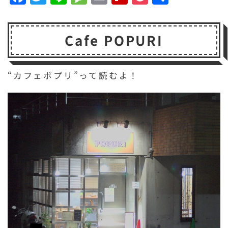
a
w
n
e
m
li
o
有
c
it
e
s
a
p
c
Cafe POPURI
e
t
s
il
b
k
b
e
a
o
e
o
r
g
a
t
“カフェポプリ”って読むよ！
o
e
r
k
d