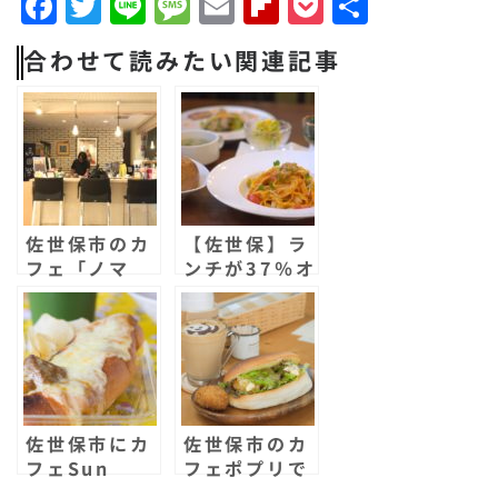
F
T
Li
M
E
F
P
共
a
w
n
e
m
li
o
有
合わせて読みたい関連記事
c
it
e
s
a
p
c
e
t
s
il
b
k
b
e
a
o
e
o
r
g
a
t
o
e
r
佐世保市のカ
【佐世保】ラ
k
d
フェ「ノマ
ンチが37％オ
ド・コーヒ
フ？！「カフ
ー」に行って
ェドブラン
きた！島瀬美
コ」で「閉店
術センターの
までの感謝セ
中にカフェが
ール」が開
あるんだっ
催！
て！
佐世保市にカ
佐世保市のカ
フェSun
フェポプリで
cafeがオープ
サンドを食べ