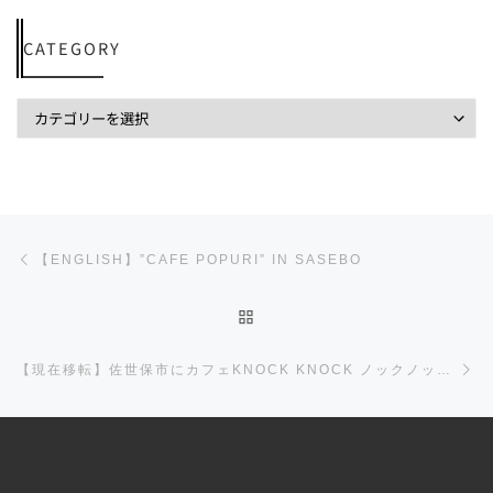
CATEGORY
投稿ナビゲーション
前の投稿
【ENGLISH】”CAFE POPURI” IN SASEBO
投稿リストに戻る
【現在移転】佐世保市にカフェKNOCK KNOCK ノックノックがオープン！大人可愛いお店が登場だ！