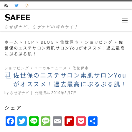
コンテンツへスキップ
させぼナビ、ながナビの統合サイト
ホーム
»
TOP
»
BLOG
»
佐世保市
»
ショッピング
»
佐
世保のエステサロン素肌サロンYouがオススメ！過去最高
にぷるぷる肌！
ショッピング
ローカルニュース
佐世保市
佐世保のエステサロン素肌サロンYou
がオススメ！過去最高にぷるぷる肌！
by
させぼナビ
|
公開済み
2019年3月7日
シェア
F
T
Li
M
E
F
P
共
a
w
n
e
m
li
o
有