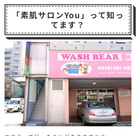
c
it
e
s
a
p
c
「素肌サロンYou」って知っ
e
t
s
il
b
k
てます？
b
e
a
o
e
o
r
g
a
t
o
e
r
k
d