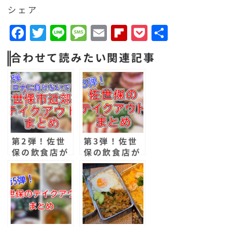
シェア
F
T
Li
M
E
F
P
共
a
w
n
e
m
li
o
有
合わせて読みたい関連記事
c
it
e
s
a
p
c
e
t
s
il
b
k
b
e
a
o
e
o
r
g
a
t
o
e
r
第2弾！佐世
第3弾！佐世
k
d
保の飲食店が
保の飲食店が
テイクアウト
テイクアウト
を続々と開
を続々と開
始！まとめて
始！まとめて
みた！
みた！