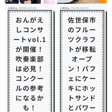
公開済み
2023年4月13日
公開済み
2021年3月22日
おんがえ
佐世保市
しコンサ
のフルー
ートvol.1
ツクラフ
が開催！
トが移転
吹奏楽部
オープ
は必見！
ン！パフ
コンクー
ェにケー
ルの参考
キにホッ
になるか
トサンド
も！
とパワー