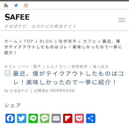
コンテンツへスキップ
させぼナビ、ながナビの統合サイト
ホーム
»
TOP
»
BLOG
»
佐世保市
»
カフェ
»
最近、僕
がテイクアウトしたものはコレ！美味しかったので一挙に
紹介！
カフェ
パン・菓子
レストラン
佐世保市
食べ歩き
最近、僕がテイクアウトしたものはコ
レ！美味しかったので一挙に紹介！
by
させぼナビ
|
公開済み
2020年5月4日
シェア
F
T
Li
M
E
F
P
共
a
w
n
e
m
li
o
有