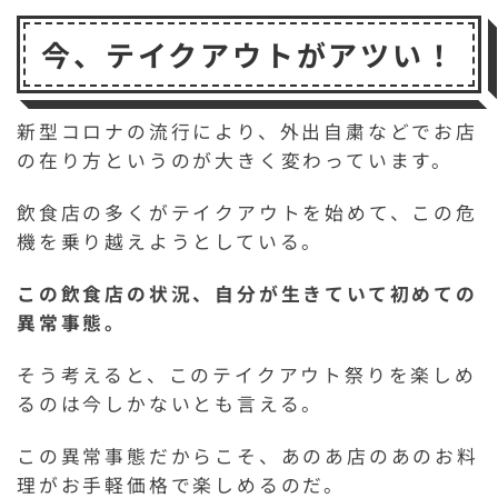
c
it
e
s
a
p
c
今、テイクアウトがアツい！
e
t
s
il
b
k
b
e
a
o
e
o
r
g
a
t
新型コロナの流行により、外出自粛などでお店
の在り方というのが大きく変わっています。
o
e
r
k
d
飲食店の多くがテイクアウトを始めて、この危
機を乗り越えようとしている。
この飲食店の状況、自分が生きていて初めての
異常事態。
そう考えると、このテイクアウト祭りを楽しめ
るのは今しかないとも言える。
この異常事態だからこそ、あのあ店のあのお料
理がお手軽価格で楽しめるのだ。