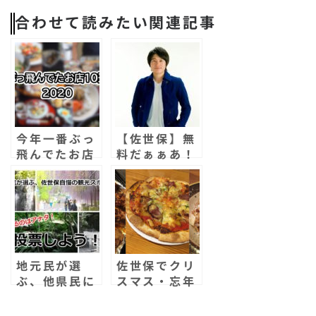
a
w
n
e
m
li
o
有
合わせて読みたい関連記事
c
it
e
s
a
p
c
e
t
s
il
b
k
b
e
a
o
e
o
r
g
a
t
o
e
r
今年一番ぶっ
【佐世保】無
k
d
飛んでたお店
料だぁぁあ！
10選！佐世保
佐世保出身で
を取材し続け
在住！「みの
たさせぼナビ
るcafe」で
が選ぶ2020
「村島佳佑」
年の衝撃店舗
さんが歌いま
はコレだ！
すー！
地元民が選
佐世保でクリ
ぶ、他県民に
スマス・忘年
自慢できる佐
会にオススメ
世保の観光ス
したいお店7