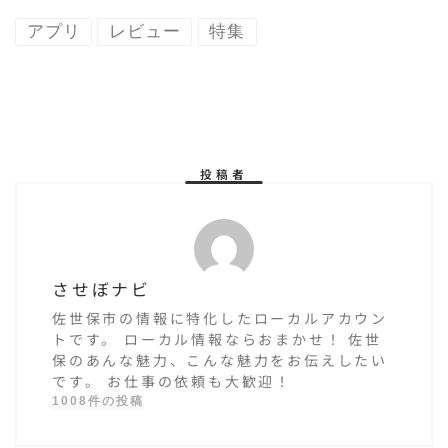
ポット！投票
選！
アプリ
レビュー
特集
受付中！決め
るのはアナ
タ！
投稿者
させぼナビ
佐世保市の情報に特化したローカルアカウン
トです。 ローカル情報ならおまかせ！ 佐世
保のあんな魅力、こんな魅力をお伝えしたい
です。 お仕事の依頼も大歓迎！
1008件の投稿