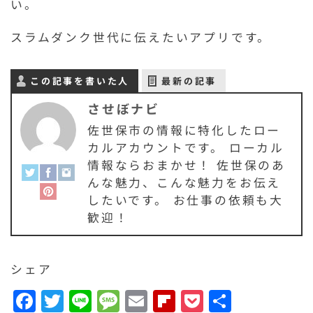
い。
スラムダンク世代に伝えたいアプリです。
この記事を書いた人
最新の記事
させぼナビ
佐世保市の情報に特化したロー
カルアカウントです。 ローカル
情報ならおまかせ！ 佐世保のあ
んな魅力、こんな魅力をお伝え
したいです。 お仕事の依頼も大
歓迎！
シェア
F
T
Li
M
E
F
P
共