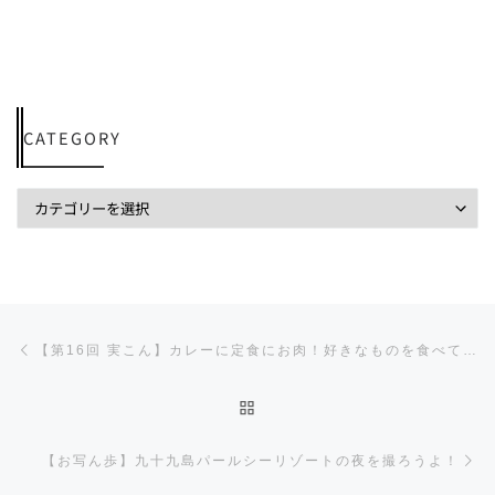
CATEGORY
投稿ナビゲーション
前の投稿
【第16回 実こん】カレーに定食にお肉！好きなものを食べてきた記事！
投稿リストに戻る
【お写ん歩】九十九島パールシーリゾートの夜を撮ろうよ！