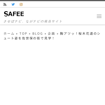
コンテンツへスキップ
させぼナビ、ながナビの統合サイト
ホーム
»
TOP
»
BLOG
»
企画
»
胸アツッ！桜木花道のシ
ュート姿を佐世保の街で見学！