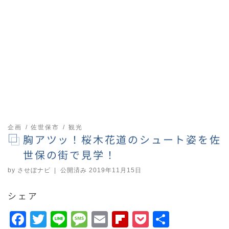
企画
佐世保市
観光
胸アツッ！桜木花道のシュート姿を佐
世保の街で見学！
by
させぼナビ
|
公開済み
2019年11月15日
シェア
F
T
Li
M
E
F
P
共