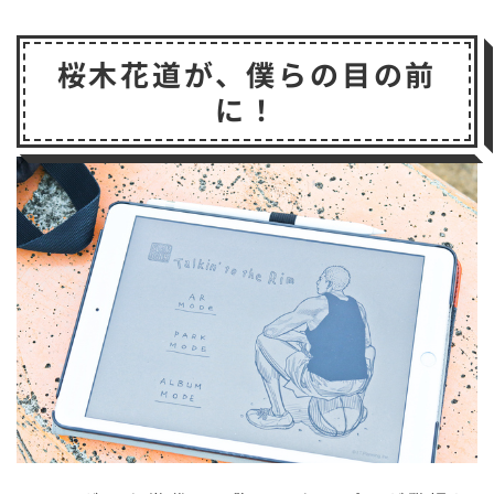
a
w
n
e
m
li
o
有
c
it
e
s
a
p
c
桜木花道が、僕らの目の前
e
t
s
il
b
k
に！
b
e
a
o
e
o
r
g
a
t
o
e
r
k
d