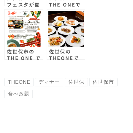
k
d
フェスタが開
THE ONEで
催！2024年
ビアフェスタ
のTHE ONE
が開催！アン
のビアフェス
ガス牛に鮮魚
タは黒ビール
のカルパッチ
有りで焼き鳥
ョが食べ放
もスペアリブ
題！生ビール
もソフトクリ
も飲み放題
佐世保市の
佐世保の
ームも食べ放
だ！
THE ONE で
THEONEで
題！
苺が主役のラ
ビアフェスタ
ンチビュッフ
が開催！食べ
ェが開催され
放題飲み放題
THEONE
ディナー
佐世保
佐世保市
る！苺のスイ
で佐世保グル
ーツが盛り沢
メが味わえ
食べ放題
山でお料理も
る！クールソ
食べ放題！
フトがカクテ
ルになっ
た？！