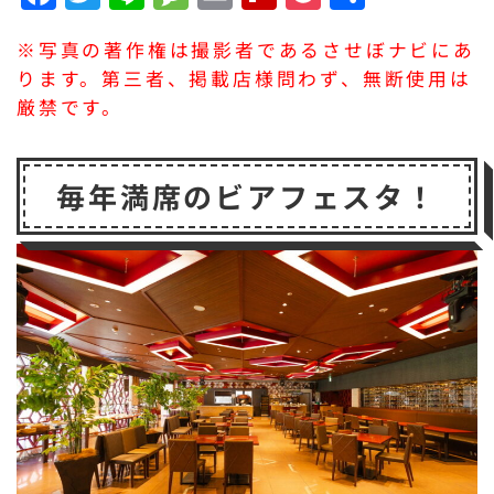
a
w
n
e
m
li
o
有
※写真の著作権は撮影者であるさせぼナビにあ
c
it
e
s
a
p
c
ります。第三者、掲載店様問わず、無断使用は
e
t
s
il
b
k
厳禁です。
b
e
a
o
e
o
r
g
a
t
毎年満席のビアフェスタ！
o
e
r
k
d