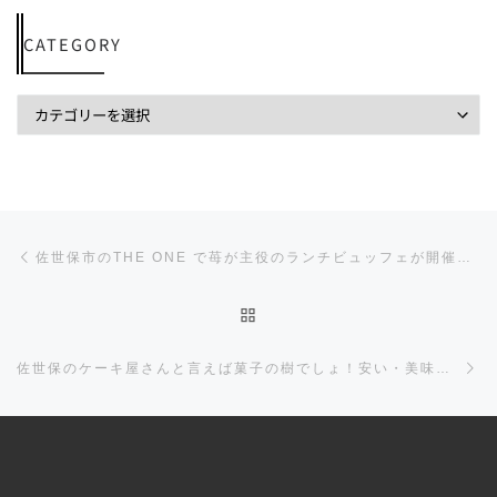
CATEGORY
投稿ナビゲーション
前の投稿
佐世保市のTHE ONE で苺が主役のランチビュッフェが開催される！苺のスイーツが盛り沢山でお料理も食べ放題！
投稿リストに戻る
佐世保のケーキ屋さんと言えば菓子の樹でしょ！安い・美味しい・可愛いと三拍子揃ったケーキたちを紹介するよ！