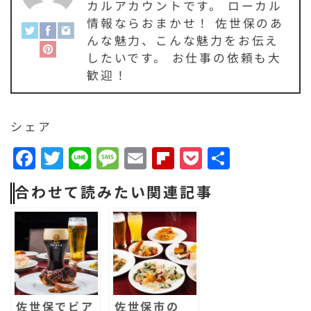
カルアカウントです。 ローカル
情報ならおまかせ！ 佐世保のあ
んな魅力、こんな魅力をお伝え
したいです。 お仕事の依頼も大
歓迎！
シェア
F
T
Li
M
E
F
P
共
a
w
n
e
m
li
o
有
合わせて読みたい関連記事
c
it
e
s
a
p
c
e
t
s
il
b
k
b
e
a
o
e
o
r
g
a
t
o
e
r
佐世保でビア
佐世保市の