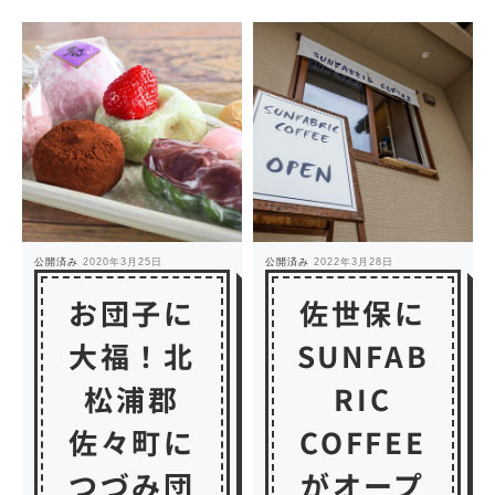
公開済み
2020年3月25日
公開済み
2022年3月28日
お団子に
佐世保に
大福！北
SUNFAB
松浦郡
RIC
佐々町に
COFFEE
つづみ団
がオープ