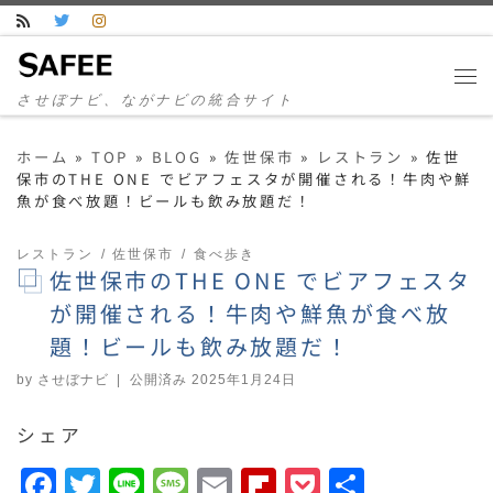
コンテンツへスキップ
させぼナビ、ながナビの統合サイト
ホーム
»
TOP
»
BLOG
»
佐世保市
»
レストラン
»
佐世
保市のTHE ONE でビアフェスタが開催される！牛肉や鮮
魚が食べ放題！ビールも飲み放題だ！
レストラン
佐世保市
食べ歩き
佐世保市のTHE ONE でビアフェスタ
が開催される！牛肉や鮮魚が食べ放
題！ビールも飲み放題だ！
by
させぼナビ
|
公開済み
2025年1月24日
シェア
F
T
Li
M
E
F
P
共