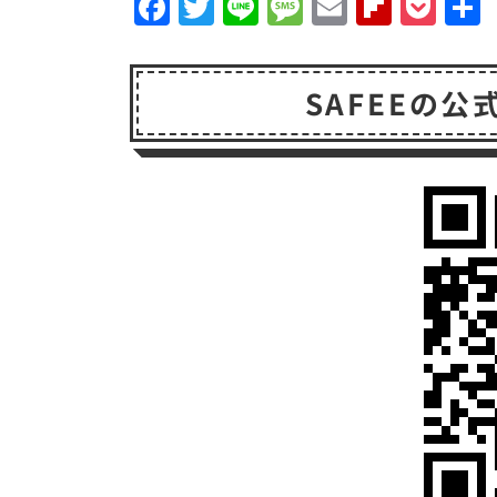
F
T
Li
M
E
F
P
a
w
n
e
m
li
o
c
it
e
s
a
p
c
SAFEEの公
e
t
s
il
b
k
b
e
a
o
e
o
r
g
a
t
o
e
r
k
d