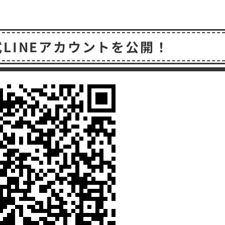
共
有
式LINEアカウントを公開！