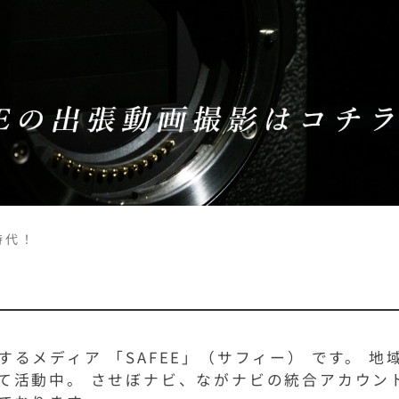
時代！
るメディア 「SAFEE」（サフィー） です。 地
て活動中。 させぼナビ、ながナビの統合アカウン