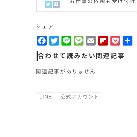
お仕事の依頼も受け付け
シェア
F
T
Li
M
E
F
P
a
w
n
e
m
li
o
合わせて読みたい関連記事
c
it
e
s
a
p
c
e
t
s
il
b
k
関連記事がありません
b
e
a
o
e
o
r
g
a
t
o
e
r
LINE
公式アカウント
k
d