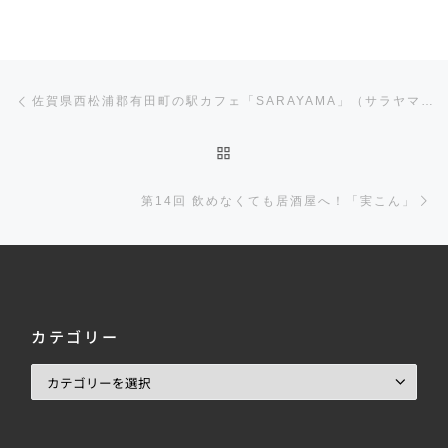
投稿ナビゲーション
前の投稿
佐賀県西松浦郡有田町の駅カフェ「SARAYAMA」（サラヤマ）に行ってきた！
投稿リストに戻る
第14回 飲めなくても居酒屋へ！「実こん」
カテゴリー