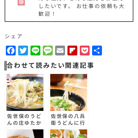
したいです。 お仕事の依頼も大
歓迎！
シェア
F
T
Li
M
E
F
P
共
a
w
n
e
m
li
o
有
合わせて読みたい関連記事
c
it
e
s
a
p
c
e
t
s
il
b
k
b
e
a
o
e
o
r
g
a
t
o
e
r
佐世保のうど
佐世保の八兵
k
d
んの庄ゆたか
衛うどんに行
に行ってき
ってきた！名
た！どんちゃ
物カツうどん