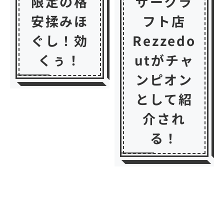
限定の格
ザークラ
安揉みほ
フト店
ぐし！効
Rezzedo
くぅ！
utがチャ
ンピオン
として紹
介され
る！