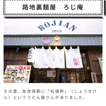
c
it
e
s
a
p
c
路地裏麺屋 ろじ庵
e
t
s
il
b
k
b
e
a
o
e
o
r
g
a
t
o
e
r
k
d
その昔、佐世保駅に「松僖軒」（しょうきけ
ん）といううどん屋さんがありました。