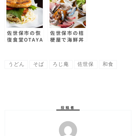
んこって知っ
って知ってま
てます？
す？
佐世保市の恢
佐世保市の桔
復食堂OTAYA
梗屋で海鮮丼
がリニューア
が食べ放題！
ルオープン！
海鮮のっけ丼
猪肉って食べ
フェアに行っ
うどん
そば
ろじ庵
佐世保
和食
たことありま
てきた！漬け
す？ここでし
茶漬けが最高
か食べられな
だった！
いランチを食
べてきた！
投稿者