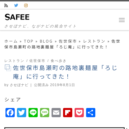
コンテンツへスキップ
させぼナビ、ながナビの統合サイト
ホーム
»
TOP
»
BLOG
»
佐世保市
»
レストラン
»
佐世
保市島瀬町の路地裏麺屋「ろじ庵」に行ってきた！
レストラン
佐世保市
食べ歩き
佐世保市島瀬町の路地裏麺屋「ろじ
庵」に行ってきた！
by
させぼナビ
|
公開済み
2019年8月1日
シェア
F
T
Li
M
E
F
P
共
a
w
n
e
m
li
o
有