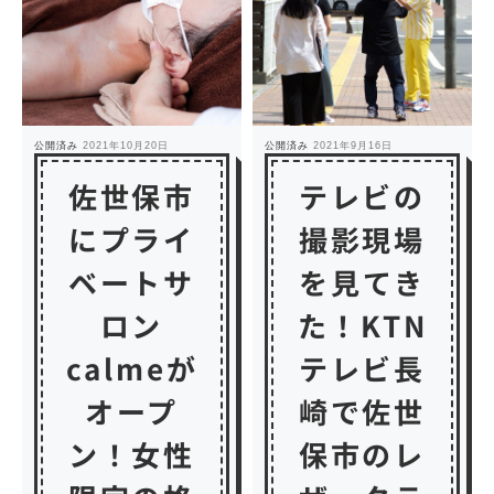
公開済み
2021年10月20日
公開済み
2021年9月16日
佐世保市
テレビの
にプライ
撮影現場
ベートサ
を見てき
ロン
た！KTN
calmeが
テレビ長
オープ
崎で佐世
ン！女性
保市のレ