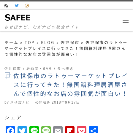
コンテンツへスキップ
させぼナビ、ながナビの統合サイト
ホーム
»
TOP
»
BLOG
»
佐世保市
»
佐世保市のラトゥー
マーケットプレイスに行ってきた！無国籍料理居酒屋さん
で個性的なお店の雰囲気が面白い！
佐世保市
居酒屋・BAR
食べ歩き
佐世保市のラトゥーマーケットプレイ
スに行ってきた！無国籍料理居酒屋さ
んで個性的なお店の雰囲気が面白い！
by
させぼナビ
|
公開済み
2018年9月17日
シェア
F
T
Li
M
E
F
P
共