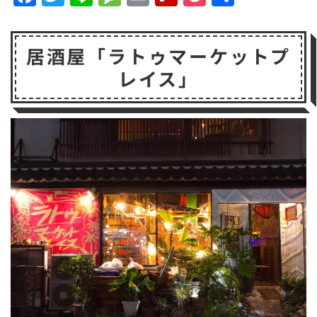
a
w
n
e
m
li
o
有
c
it
e
s
a
p
c
居酒屋「ラトゥマーケットプ
e
t
s
il
b
k
レイス」
b
e
a
o
e
o
r
g
a
t
o
e
r
k
d