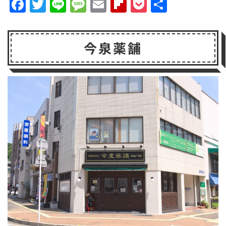
F
T
Li
M
E
F
P
共
a
w
n
e
m
li
o
有
c
it
e
s
a
p
c
今泉薬舗
e
t
s
il
b
k
b
e
a
o
e
o
r
g
a
t
o
e
r
k
d