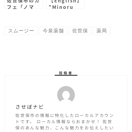
佐世保市のカ
【English】
フェ「ノマ
”Minoru
ド・コーヒ
cafe” in
ー」に行って
Sasebo
きた！島瀬美
スムージー
今泉薬舗
佐世保
薬局
術センターの
中にカフェが
あるんだっ
て！
投稿者
させぼナビ
佐世保市の情報に特化したローカルアカウン
トです。 ローカル情報ならおまかせ！ 佐世
保のあんな魅力、こんな魅力をお伝えしたい