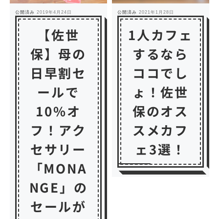
公開済み
2019年4月24日
公開済み
2021年1月28日
【佐世
1人カフェ
保】母の
するなら
日早割セ
ココでし
ールで
ょ！佐世
10%オ
保のオス
フ！アク
スメカフ
セサリー
ェ3選！
「MONA
NGE」の
セールが