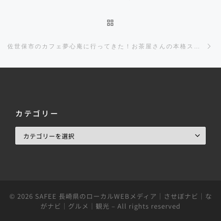
投稿リストに戻る
佐世保市のカフェ夢心庵に行ってきた！お茶屋さんの本格スイーツを堪能できる茶カフェ！
カテゴリー
© 2026
SAFEE 長崎県のローカルWEBメディア｜させぼナビ｜な
がナビ｜グルメ｜観光
– All rights reserved