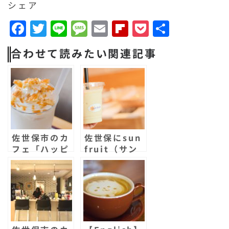
シェア
F
T
Li
M
E
F
P
共
a
w
n
e
m
li
o
有
合わせて読みたい関連記事
c
it
e
s
a
p
c
e
t
s
il
b
k
b
e
a
o
e
o
r
g
a
t
o
e
r
佐世保市のカ
佐世保にsun
k
d
フェ「ハッピ
fruit（サン
ートレイルズ
フルーツ）が
コーヒー」で
オープン！ス
スムージーが
ムージーとコ
再販決定！で
ッペサンドの
2年ぶりの復
店！
活！