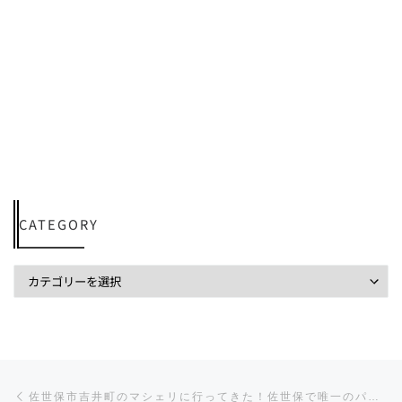
CATEGORY
投稿ナビゲーション
前の投稿
佐世保市吉井町のマシェリに行ってきた！佐世保で唯一のパンケーキ専門店！