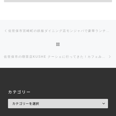
投稿ナビゲーション
前の投稿
佐世保市宮崎町の鉄板ダイニング店モンジャバで豪華ランチを食べてきた！ステーキ！
投稿リストに戻る
佐世保市の喫茶店KUSHE クーシェに行ってきた！カフェみたいに時間を気にせず楽しめる！
カテゴリー