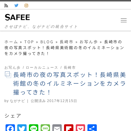
コンテンツへスキップ
させぼナビ、ながナビの統合サイト
ホーム
»
TOP
»
BLOG
»
長崎市
»
お写ん歩
»
長崎市の
夜の写真スポット！長崎県美術館の冬のイルミネーション
をカメラ撮ってきた！
お写ん歩
ローカルニュース
長崎市
長崎市の夜の写真スポット！長崎県美
術館の冬のイルミネーションをカメラ
撮ってきた！
by
ながナビ
|
公開済み
2017年12月15日
シェア
F
T
Li
M
E
F
P
共