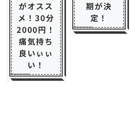
がオスス
期が決
メ！30分
定！
2000円！
痛気持ち
良いぃぃ
い！