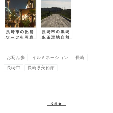
☆テラスのイ
公園！豪華客
ルミネーショ
船が来てたか
ンを写真に撮
ら写真に撮っ
ってきた！写
たら映えるの
真スポットと
なんの！
してオスス
長崎市の出島
長崎市の黒崎
メ！
ワーフを写真
永田湿地自然
に撮ってき
公園を観光し
た！夜の大人
てきた！全国
写真スポット
的にも珍しい
お写ん歩
イルミネーション
長崎
はココだ！
場所なんだっ
て！
長崎市
長崎県美術館
投稿者