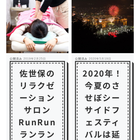
公開済み
2019年2月25日
公開済み
2020年5月19日
佐世保の
2020年！
リラクゼ
今夏のさ
ーション
せぼシー
サロン
サイドフ
RunRun
ェスティ
ランラン
バルは延