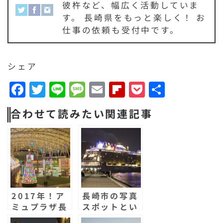
彼杵など、幅広く活動していま
す。 長崎県をもっと楽しく！ お
仕事の依頼も受付中です。
シェア
F
T
Li
M
E
F
P
共
a
w
n
e
m
li
o
有
合わせて読みたい関連記事
c
it
e
s
a
p
c
e
t
s
il
b
k
b
e
a
o
e
o
r
g
a
t
o
e
r
2017年！ア
長崎市の写真
k
d
ミュプラザ長
スポットとい
崎のナガサキ
えば水辺の森