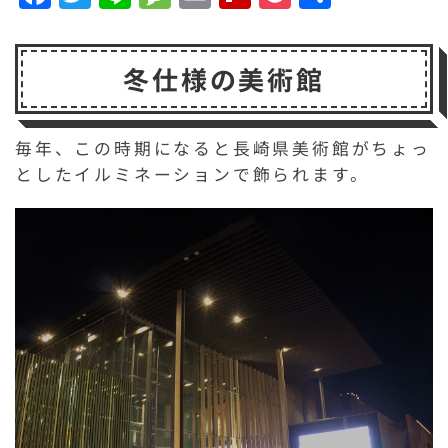
a
w
n
e
m
li
o
有
c
it
e
s
a
p
c
冬仕様の美術館
e
t
s
il
b
k
b
e
a
o
e
o
r
g
a
t
毎年、この時期になると長崎県美術館がちょっ
としたイルミネーションで飾られます。
o
e
r
k
d