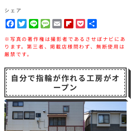
シェア
F
T
Li
M
E
F
P
共
a
w
n
e
m
li
o
有
※写真の著作権は撮影者であるさせぼナビにあ
c
it
e
s
a
p
c
ります。第三者、掲載店様問わず、無断使用は
e
t
s
il
b
k
厳禁です。
b
e
a
o
e
o
r
g
a
t
自分で指輪が作れる工房がオ
o
e
r
ープン
k
d