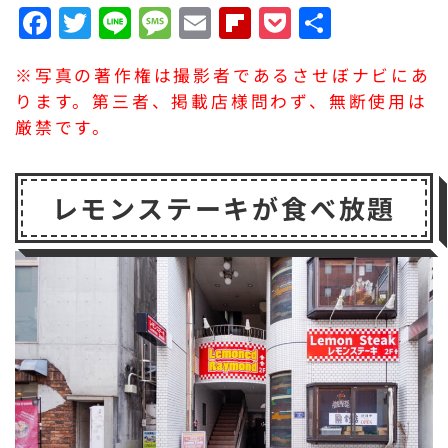
F
T
Li
M
E
F
P
共
a
w
n
e
m
li
o
有
※写真の著作権は撮影者であるさせぼナビにあ
c
it
e
s
a
p
c
ります。第三者、掲載店様問わず、無断使用は
e
t
s
il
b
k
厳禁です。
b
e
a
o
e
o
r
g
a
t
レモンステーキが食べ放題
o
e
r
k
d