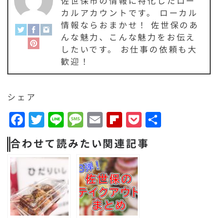
佐世保市の情報に特化したロー
カルアカウントです。 ローカル
情報ならおまかせ！ 佐世保のあ
んな魅力、こんな魅力をお伝え
したいです。 お仕事の依頼も大
歓迎！
シェア
F
T
Li
M
E
F
P
共
a
w
n
e
m
li
o
有
合わせて読みたい関連記事
c
it
e
s
a
p
c
e
t
s
il
b
k
b
e
a
o
e
o
r
g
a
t
o
e
r