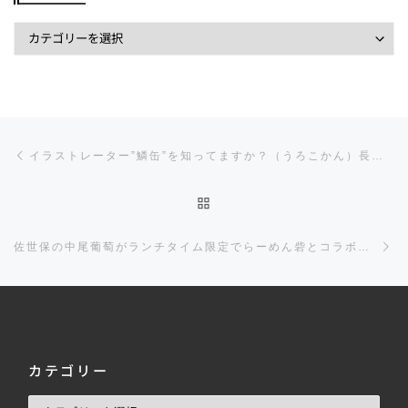
投稿ナビゲーション
前の投稿
イラストレーター”鱗缶”を知ってますか？（うろこかん）長崎県から全国へ発信！
投稿リストに戻る
佐世保の中尾葡萄がランチタイム限定でらーめん砦とコラボしたラーメンを出す！明太子が食べ放題だ！
カテゴリー