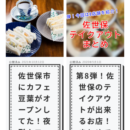
公開済み
2021年10月12日
公開済み
2020年5月1日
佐世保市
第8弾！佐
にカフェ
世保のテ
豆葉がオ
イクアウ
ープンし
トが出来
てた！夜
るお店！