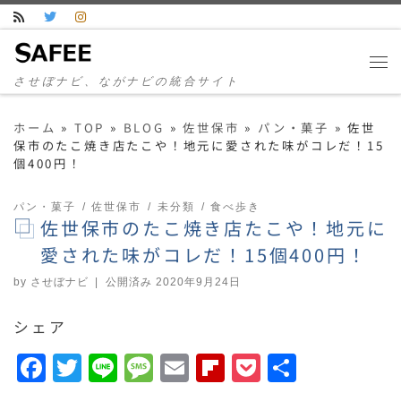
コンテンツへスキップ
させぼナビ、ながナビの統合サイト
ホーム
»
TOP
»
BLOG
»
佐世保市
»
パン・菓子
»
佐世
保市のたこ焼き店たこや！地元に愛された味がコレだ！15
個400円！
パン・菓子
佐世保市
未分類
食べ歩き
佐世保市のたこ焼き店たこや！地元に
愛された味がコレだ！15個400円！
by
させぼナビ
|
公開済み
2020年9月24日
シェア
F
T
Li
M
E
F
P
共
a
w
n
e
m
li
o
有