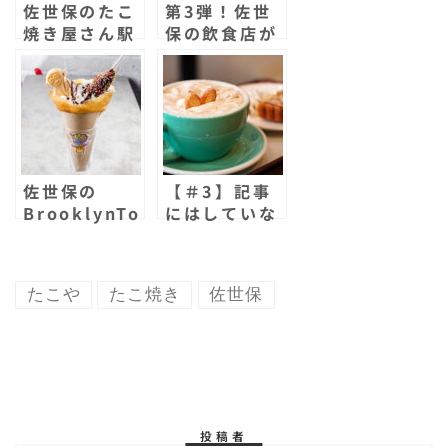
佐世保のたこ
第3弾！佐世
k
d
焼き屋さん駅
保の飲食店が
たこに行って
テイクアウト
きた！安くて
を続々と開
美味しい！地
始！まとめて
元に愛されて
みた！
いるお店！
佐世保の
【＃3】記事
BrooklynTo
にはしていな
Goにクレー
いけど、実は
プ4種類が新
こんのなもの
登場！パリッ
食べてました
たこや
たこ焼き
佐世保
とした生地は
【実こん】
3分以内に食
べよう！
投稿者