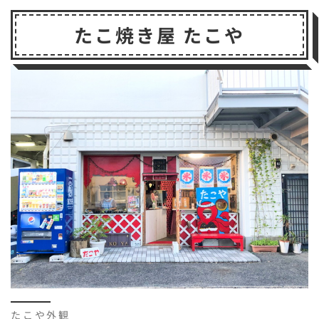
c
it
e
s
a
p
c
たこ焼き屋 たこや
e
t
s
il
b
k
b
e
a
o
e
o
r
g
a
t
o
e
r
k
d
たこや外観