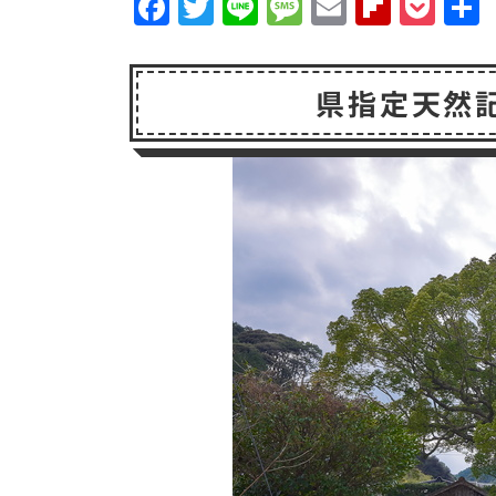
F
T
Li
M
E
F
P
a
w
n
e
m
li
o
c
it
e
s
a
p
c
県指定天然
e
t
s
il
b
k
b
e
a
o
e
o
r
g
a
t
o
e
r
k
d