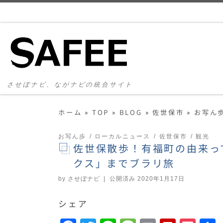
コンテンツへスキップ
させぼナビ、ながナビの統合サイト
ホーム
»
TOP
»
BLOG
»
佐世保市
»
お写ん
お写ん歩
ローカルニュース
佐世保市
観光
佐世保散歩！有福町の由来っ
クス」までブラリ旅
by
させぼナビ
|
公開済み
2020年1月17日
シェア