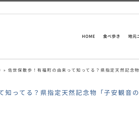
HOME
食べ歩き
地元
歩
»
佐世保散歩！有福町の由来って知ってる？県指定天然記念
て知ってる？県指定天然記念物「子安観音