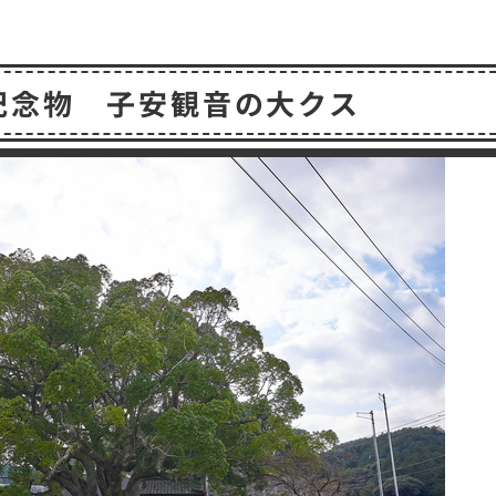
共
有
記念物 子安観音の大クス