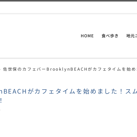
HOME
食べ歩き
地元
»
佐世保のカフェバーBrooklynBEACHがカフェタイムを
ynBEACHがカフェタイムを始めました！ス
！
ト