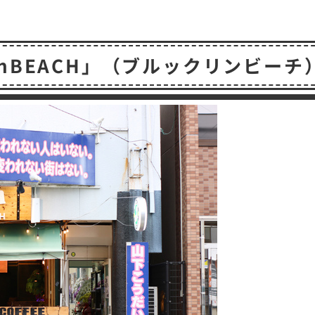
共
有
ynBEACH」（ブルックリンビーチ