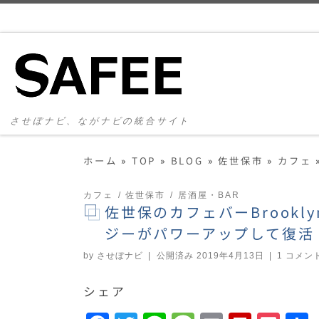
コンテンツへスキップ
させぼナビ、ながナビの統合サイト
ホーム
»
TOP
»
BLOG
»
佐世保市
»
カフェ
カフェ
佐世保市
居酒屋・BAR
佐世保のカフェバーBrookl
ジーがパワーアップして復活
by
させぼナビ
|
公開済み
2019年4月13日
|
1 コメン
シェア