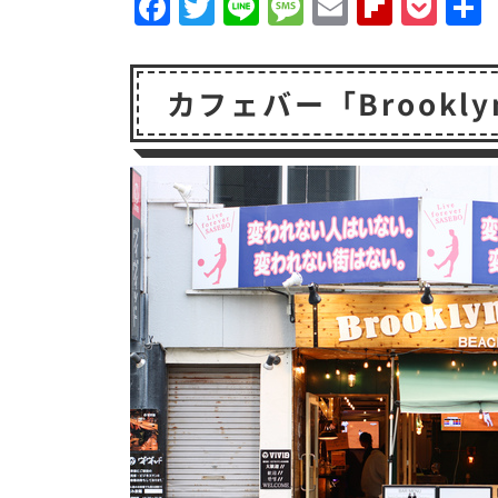
F
T
Li
M
E
F
P
a
w
n
e
m
li
o
c
it
e
s
a
p
c
カフェバー「Brookl
e
t
s
il
b
k
b
e
a
o
e
o
r
g
a
t
o
e
r
k
d