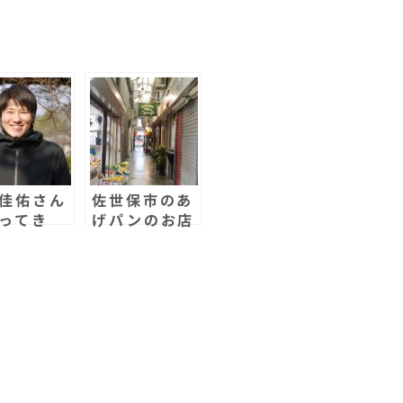
共
有
佳佑さん
佐世保市のあ
ってき
げパンのお店
佐世保出
オグラヤが閉
在住のシ
店！これは悲
ーソング
しい！
ター！皆
イドルに
そうだ！
ブもある