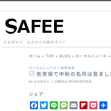
コンテンツへスキップ
させぼナビ、ながナビの統合サイト
ホーム
»
TOP
»
BLOG
»
ローカルニュース
»
ローカルニュース
佐世保市
佐世保で中秋の名月は見まし
by
させぼナビ
|
公開済み
2018年9月25日
シェア
F
T
Li
M
E
F
P