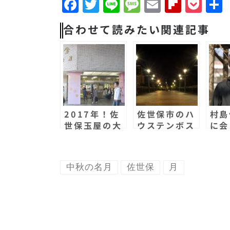
F
T
Li
M
E
F
P
a
w
n
e
m
li
o
合わせて読みたい関連記事
c
it
e
s
a
p
c
e
t
s
il
b
k
b
e
a
o
e
o
r
g
a
t
o
e
r
2017年！佐
佐世保市のハ
村島
k
d
世保玉屋の大
ウステンボス
に会
イベント！北
駅は素敵な写
た！
海道大物産展
真スポット！
身で
に行ってきた
異国感と非日
ンガ
中秋の名月
佐世保
月
よー！大賑わ
常感！
ライ
いだ！
のア
なり
ライ
よ！