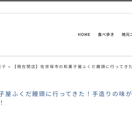
HOME
食べ歩き
地元
菓子
»
【現在閉店】佐世保市の和菓子屋ふくだ饅頭に行ってき
子屋ふくだ饅頭に行ってきた！手造りの味
！