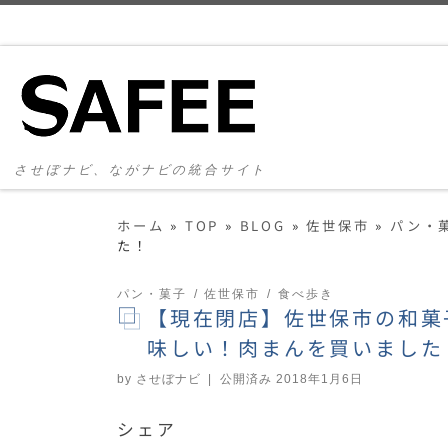
コンテンツへスキップ
させぼナビ、ながナビの統合サイト
ホーム
»
TOP
»
BLOG
»
佐世保市
»
パン・
た！
パン・菓子
佐世保市
食べ歩き
【現在閉店】佐世保市の和菓
味しい！肉まんを買いました
by
させぼナビ
|
公開済み
2018年1月6日
シェア