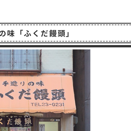
共
有
の味「ふくだ饅頭」