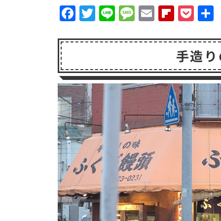
F
T
Li
M
E
F
P
a
w
n
e
m
li
o
c
it
e
s
a
p
c
手造り
e
t
s
il
b
k
b
e
a
o
e
o
r
g
a
t
o
e
r
k
d