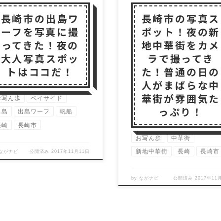
長崎市の出島ワ
長崎市の写真ス
ーフを写真に撮
ポット！夜の新
ってきた！夜の
地中華街をカメ
大人写真スポッ
ラで撮ってき
トはココだ！
た！普通の日の
人がまばらな中
華街が雰囲気た
お写ん歩
ベイサイド
っぷり！
出島
出島ワーフ
帆船
長崎
長崎市
お写ん歩
中華街
新地中華街
長崎
長崎市
ながナビ
公開済み
2017年11月11日
by
ながナビ
公開済み
2017年11