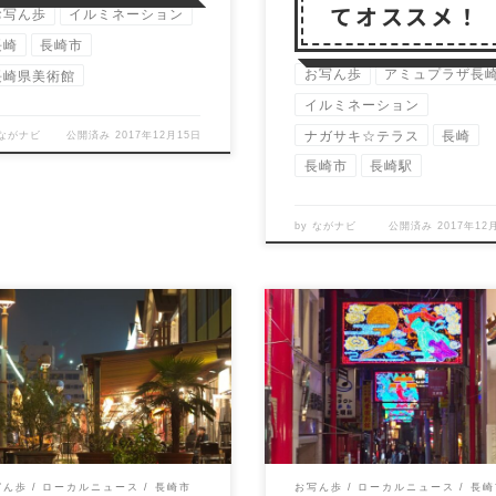
てオススメ！
お写ん歩
イルミネーション
長崎
長崎市
お写ん歩
アミュプラザ長
長崎県美術館
イルミネーション
ナガサキ☆テラス
長崎
ながナビ
公開済み
2017年12月15日
長崎市
長崎駅
by
ながナビ
公開済み
2017年12
人な時間を楽しむ場所 夜の
大通りから新地中華街へ 
島ワーフは、ベイサイド全
街は、アーケード、出島、
がオシャレなバーのような
館、色々なところからアク
気になる。 たま […]
スが容易。 路面電 […]
写ん歩
ローカルニュース
長崎市
お写ん歩
ローカルニュース
長崎