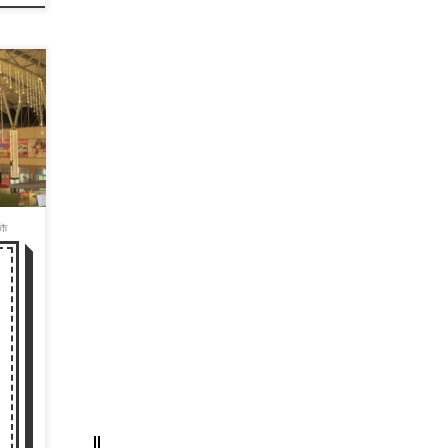
、こ
 か
ー
市