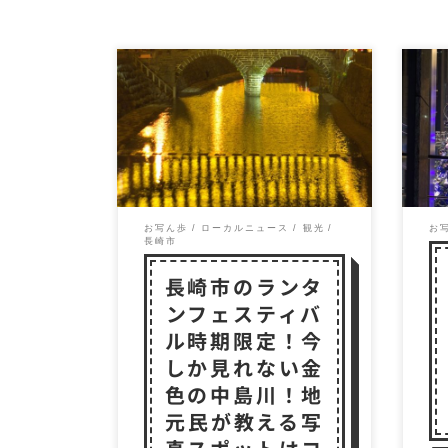
2018ランタンフェスティバル
冬
に行ってきた 今年のランタン
期
フェスティバルも残すところ
ょ
あと3日。 あっ […]
で飾
お写ん歩
ローカルニュース
観光
お
長崎市
長崎市のランタ
ンフェスティバ
ル時期限定！今
しか見れない金
色の中島川！地
元民が教える写