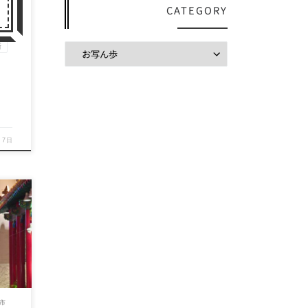
CATEGORY
崎
月7日
中華
美術
セ
市