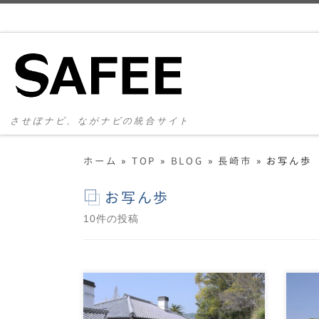
コンテンツへスキップ
させぼナビ、ながナビの統合サイト
ホーム
»
TOP
»
BLOG
»
長崎市
»
お写ん歩
お写ん歩
10件の投稿
「オランダ坂」へ行ってみる
風