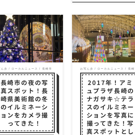
仕様の美術館 毎年、この時
ナガサキ☆テラス 今年も
になると長崎県美術館がち
の季節がやってきました！
っとしたイルミネーション
もめ広場にメモリアルツリ
られます。 そこ […]
が点灯しています。 […]
写ん歩
ローカルニュース
長崎市
お写ん歩
ローカルニュース
長崎
長崎市の夜の写
2017年！アミ
真スポット！長
ュプラザ長崎の
崎県美術館の冬
ナガサキ☆テラ
のイルミネーシ
スのイルミネー
ョンをカメラ撮
ションを写真に
ってきた！
撮ってきた！写
真スポットとし