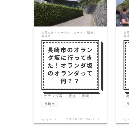
長崎で有名な観光場所のひと
市
つが「オランダ坂」。 近くに
一
居るのに、ちゃんと […]
風頭
お写ん歩
ローカルニュース
観光
お
長崎市
長
長崎市のオラン
ダ坂に行ってき
た！オランダ坂
のオランダって
何？？
オランダ坂
観光
長崎
長崎市
by
ながナビ
公開済み
2018年4月25日
by