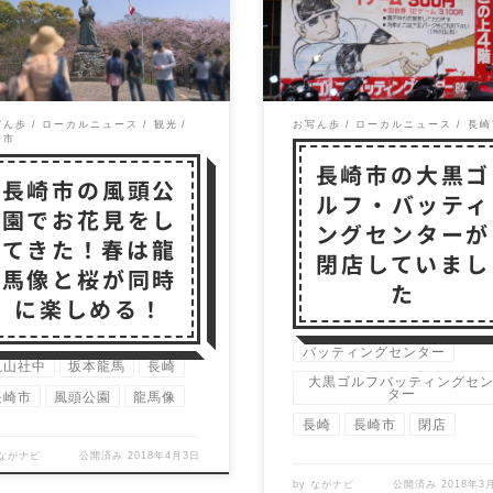
に長年住んでいましたが、
ンター 長崎駅前にあり、
度も行ったことが無かった
に愛されていたバッティン
公園。 龍馬像が […]
センター。 レトロな […]
写ん歩
ローカルニュース
観光
お写ん歩
ローカルニュース
長崎
崎市
長崎市の大黒ゴ
長崎市の風頭公
ルフ・バッティ
園でお花見をし
ングセンターが
てきた！春は龍
閉店していまし
馬像と桜が同時
た
に楽しめる！
バッティングセンター
亀山社中
坂本龍馬
長崎
大黒ゴルフバッティングセ
ター
長崎市
風頭公園
龍馬像
長崎
長崎市
閉店
ながナビ
公開済み
2018年4月3日
by
ながナビ
公開済み
2018年3