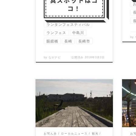
真スポットはコ
コ！
ランタンフェスティバル
ランフェス
中島川
by
眼鏡橋
長崎
長崎市
by
ながナビ
公開済み
2018年3月2日
湿地公園って何？ ずっと気に
大
なってはいたのですが、湿地
出
公園って何なのだろう。 バイ
体
クで通り過ぎるだけ […]
雰囲
お写ん歩
ローカルニュース
観光
お