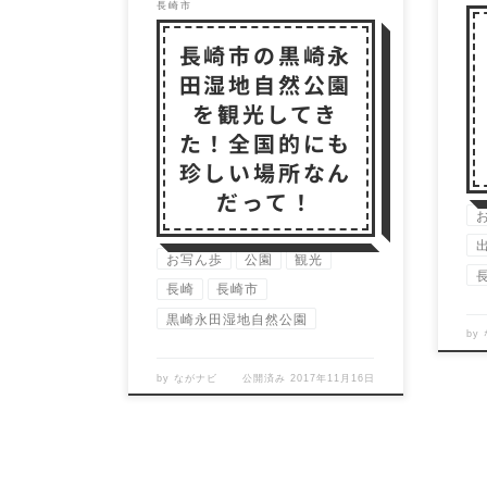
長崎市
長崎市の黒崎永
田湿地自然公園
を観光してき
た！全国的にも
珍しい場所なん
だって！
お写ん歩
公園
観光
長崎
長崎市
黒崎永田湿地自然公園
by
by
ながナビ
公開済み
2017年11月16日