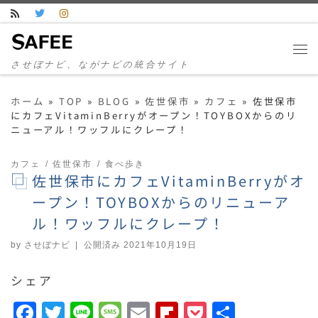
コンテンツへスキップ
させぼナビ、ながナビの統合サイト
ホーム
»
TOP
»
BLOG
»
佐世保市
»
カフェ
»
佐世保市
にカフェVitaminBerryがオープン！TOYBOXからのリ
ニューアル！ワッフルにクレープ！
カフェ
佐世保市
食べ歩き
佐世保市にカフェVitaminBerryがオ
ープン！TOYBOXからのリニューア
ル！ワッフルにクレープ！
by
させぼナビ
|
公開済み
2021年10月19日
シェア
F
T
Li
M
E
F
P
共