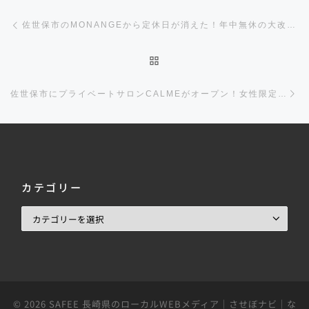
投稿ナビゲーション
前の投稿
佐世保市のMONANGEから定休日が消えた！年中無休の大改革！新作情報もあるよ！
投稿リストに戻る
佐世保市にプライベートサロンCALMEがオープン！女性限定の格安揉みほぐし！効くぅ！
カテゴリー
© 2026
SAFEE 長崎県のローカルWEBメディア｜させぼナビ｜な