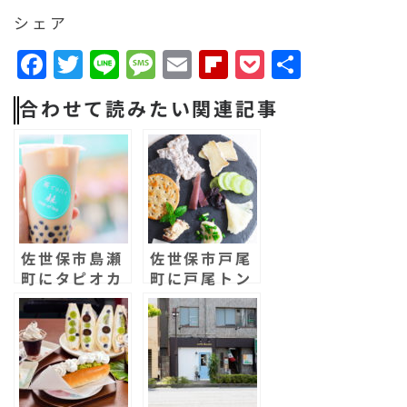
シェア
F
T
Li
M
E
F
P
共
a
w
n
e
m
li
o
有
合わせて読みたい関連記事
c
it
e
s
a
p
c
e
t
s
il
b
k
b
e
a
o
e
o
r
g
a
t
o
e
r
佐世保市島瀬
佐世保市戸尾
k
d
町にタピオカ
町に戸尾トン
専門店「茶イ
ネルチーズシ
ッパイ」がオ
ョップ & ス
ープン！
タンドカフェ
「なてゅ〜
る」がオープ
ン！