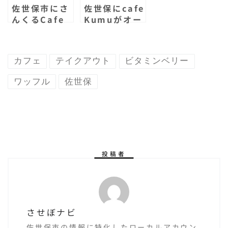
佐世保市にさ
佐世保にcafe
んくるCafe
Kumuがオー
がオープンし
プンした！オ
てた！名前は
シャレでラン
同じだが全く
チがお得！佐
カフェ
テイクアウト
ビタミンベリー
違うお店！フ
世保初登場の
ルーツサンド
スイーツがあ
ワッフル
佐世保
とマハロドッ
る韓国風カフ
グが絶品だ！
ェ！
投稿者
させぼナビ
佐世保市の情報に特化したローカルアカウン