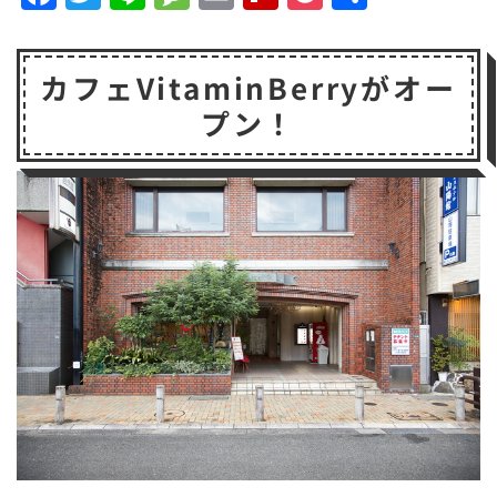
a
w
n
e
m
li
o
有
c
it
e
s
a
p
c
カフェVitaminBerryがオー
e
t
s
il
b
k
プン！
b
e
a
o
e
o
r
g
a
t
o
e
r
k
d