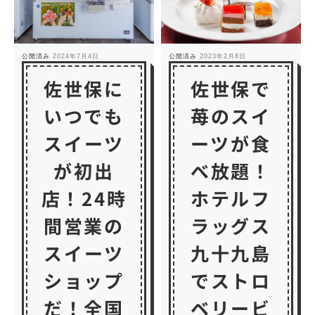
公開済み
2024年7月4日
公開済み
2023年2月8日
佐世保に
佐世保で
いつでも
苺のスイ
スイーツ
ーツが食
が初出
べ放題！
店！24時
ホテルフ
間営業の
ラッグス
スイーツ
九十九島
ショップ
でストロ
だ！全国
ベリービ