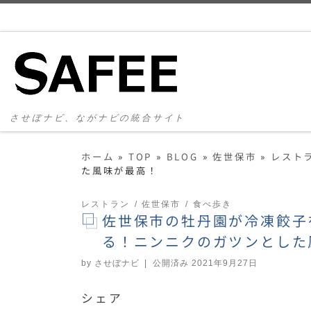
コンテンツへスキップ
させぼナビ、ながナビの統合サイト
ホーム
»
TOP
»
BLOG
»
佐世保市
»
レスト
た風味が最高！
レストラン
佐世保市
食べ歩き
佐世保市の牡丹園が冷凍餃子
る！ニンニクのガツンとした
by
させぼナビ
|
公開済み
2021年9月27日
シェア