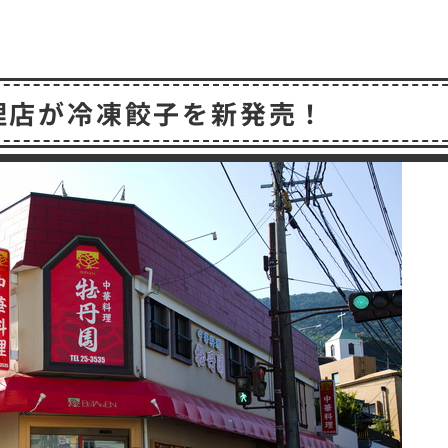
共
有
理店が冷凍餃子を新発売！