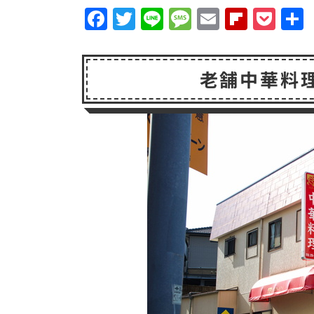
F
T
Li
M
E
F
P
a
w
n
e
m
li
o
c
it
e
s
a
p
c
老舗中華料
e
t
s
il
b
k
b
e
a
o
e
o
r
g
a
t
o
e
r
k
d