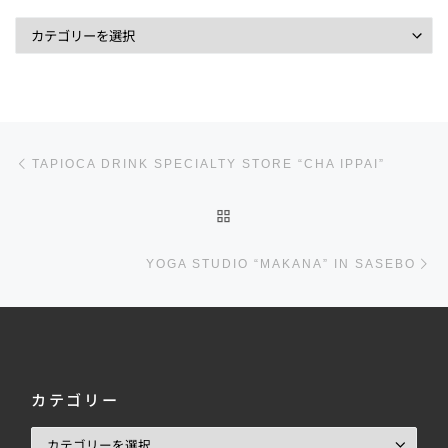
投稿ナビゲーション
前の投稿
TAPIOCA DRINK SPECIALTY STORE “CHA IPPAI”
投稿リストに戻る
YOGA STUDIO “MAKANA” IN SASEBO
カテゴリー