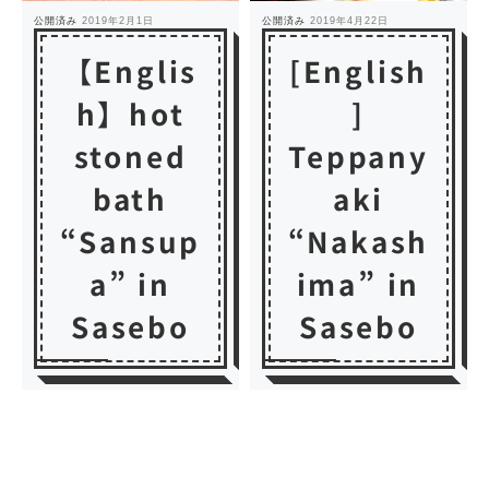
公開済み
2019年2月1日
公開済み
2019年4月22日
【Englis
[English
h】hot
]
stoned
Teppany
bath
aki
“Sansup
“Nakash
a” in
ima” in
Sasebo
Sasebo