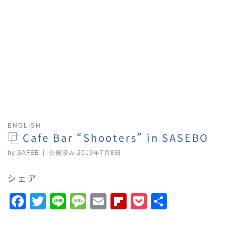
ENGLISH
Cafe Bar “Shooters” in SASEBO
by
SAFEE
|
公開済み
2019年7月8日
シェア
F
T
Li
M
E
F
P
共
a
w
n
e
m
li
o
有