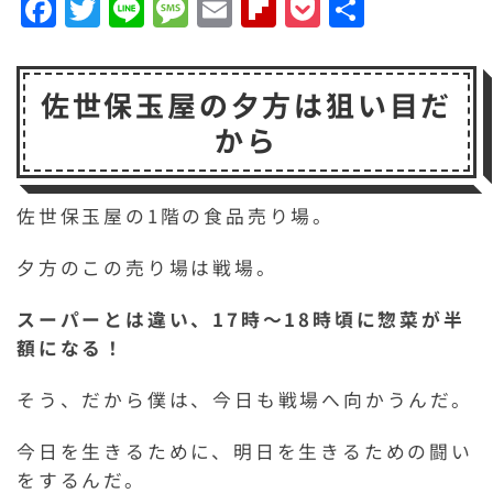
F
T
Li
M
E
F
P
共
a
w
n
e
m
li
o
有
c
it
e
s
a
p
c
佐世保玉屋の夕方は狙い目だ
e
t
s
il
b
k
から
b
e
a
o
e
o
r
g
a
t
o
e
r
佐世保玉屋の1階の食品売り場。
k
d
夕方のこの売り場は戦場。
スーパーとは違い、17時～18時頃に惣菜が半
額になる！
そう、だから僕は、今日も戦場へ向かうんだ。
今日を生きるために、明日を生きるための闘い
をするんだ。