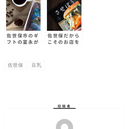
ョップ & ス
を取材し続け
タンドカフェ
たさせぼナビ
「なてゅ〜
が選ぶ2020
る」がオープ
年の衝撃店舗
ン！
はコレだ！
佐世保市のギ
佐世保だから
フトの富永が
こそのお店を
コーヒーのパ
厳選特集した
ウンドケーキ
本「させぼ
を発売！1日1
う」が発売！
佐世保
豆乳
本限定！日本
初回限定版は
では佐世保で
クーポン付
しか買えな
き！全国民
い？！
よ！これが佐
世保だ！
投稿者