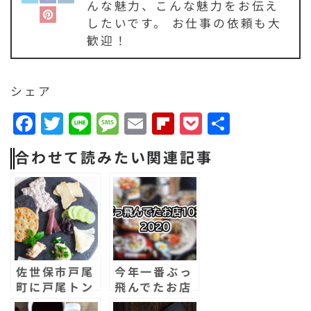
んな魅力、こんな魅力をお伝え
したいです。 お仕事の依頼も大
歓迎！
シェア
F
T
Li
M
E
F
P
共
a
w
n
e
m
li
o
有
合わせて読みたい関連記事
c
it
e
s
a
p
c
e
t
s
il
b
k
b
e
a
o
e
o
r
g
a
t
o
e
r
佐世保市戸尾
今年一番ぶっ
k
d
町に戸尾トン
飛んでたお店
ネルチーズシ
10選！佐世保