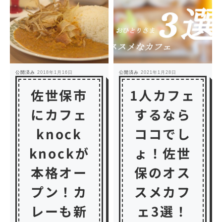
公開済み
2018年1月16日
公開済み
2021年1月28日
佐世保市
1人カフェ
にカフェ
するなら
knock
ココでし
knockが
ょ！佐世
本格オー
保のオス
プン！カ
スメカフ
レーも新
ェ3選！