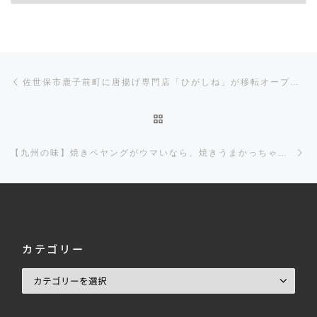
投稿ナビゲーション
前の投稿
佐世保市鹿子前町に唐揚げ専門店「ひがしね」が移転オープン！ここの唐揚げが大好き！
投稿リストに戻る
【九州の味】焼きペヤングがウマいなら、焼きうまかっちゃんも美味しいんじゃない？やってみた！
カテゴリー