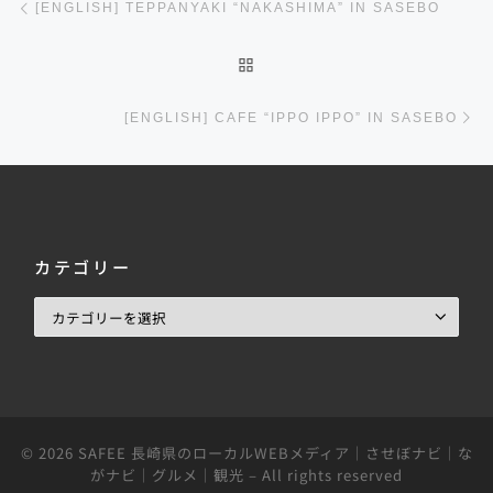
[ENGLISH] TEPPANYAKI “NAKASHIMA” IN SASEBO
投稿リストに戻る
[ENGLISH] CAFE “IPPO IPPO” IN SASEBO
カテゴリー
© 2026
SAFEE 長崎県のローカルWEBメディア｜させぼナビ｜な
がナビ｜グルメ｜観光
– All rights reserved