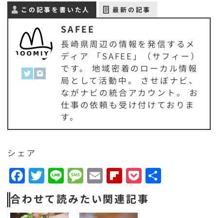
この記事を書いた人
最新の記事
SAFEE
長崎県周辺の情報を発信するメ
ディア 「SAFEE」（サフィー）
です。 地域密着のローカル情報
局として活動中。 させぼナビ、
ながナビの統合アカウント。 お
仕事の依頼も受け付けておりま
す。
シェア
F
T
Li
M
E
F
P
共
a
w
n
e
m
li
o
有
合わせて読みたい関連記事
c
it
e
s
a
p
c