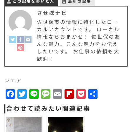
この記事を書いた人
最新の記事
させぼナビ
佐世保市の情報に特化したロー
カルアカウントです。 ローカル
情報ならおまかせ！ 佐世保のあ
んな魅力、こんな魅力をお伝え
したいです。 お仕事の依頼も大
歓迎！
シェア
F
T
Li
M
E
F
P
共
a
w
n
e
m
li
o
有
合わせて読みたい関連記事
c
it
e
s
a
p
c
e
t
s
il
b
k
b
e
a
o
e