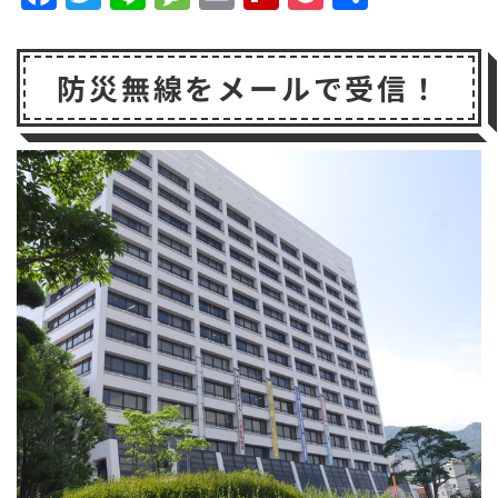
a
w
n
e
m
li
o
有
c
it
e
s
a
p
c
防災無線をメールで受信！
e
t
s
il
b
k
b
e
a
o
e
o
r
g
a
t
o
e
r
k
d