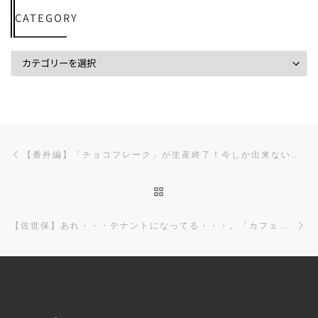
CATEGORY
投稿ナビゲーション
前の投稿
【番外編】「チョコフレーク」が生産終了！今しか出来ない食べ方をしてみた！
投稿リストに戻る
【佐世保】あれ・・・テナントになってる・・・。「カフェ・ド・ルッカ」が・・・・。