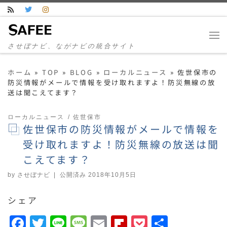
コンテンツへスキップ
させぼナビ、ながナビの統合サイト
ホーム
»
TOP
»
BLOG
»
ローカルニュース
»
佐世保市の
防災情報がメールで情報を受け取れますよ！防災無線の放
送は聞こえてます？
ローカルニュース
佐世保市
佐世保市の防災情報がメールで情報を
受け取れますよ！防災無線の放送は聞
こえてます？
by
させぼナビ
|
公開済み
2018年10月5日
シェア
F
T
Li
M
E
F
P
共