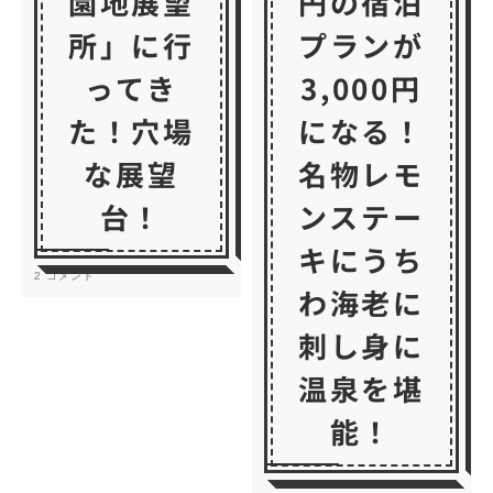
園地展望
円の宿泊
所」に行
プランが
ってき
3,000円
た！穴場
になる！
な展望
名物レモ
台！
ンステー
キにうち
2 コメント
わ海老に
刺し身に
温泉を堪
能！