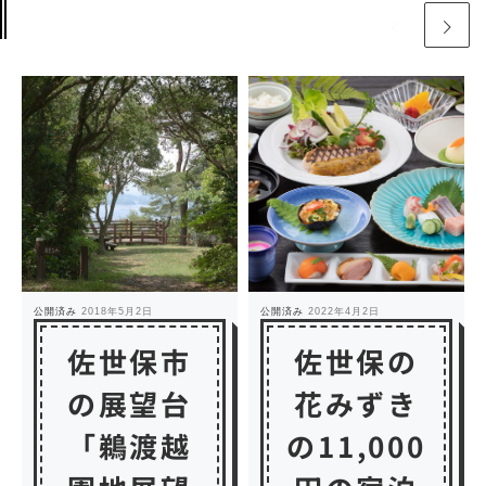
公開済み
2018年5月2日
公開済み
2022年4月2日
佐世保市
佐世保の
の展望台
花みずき
「鵜渡越
の11,000