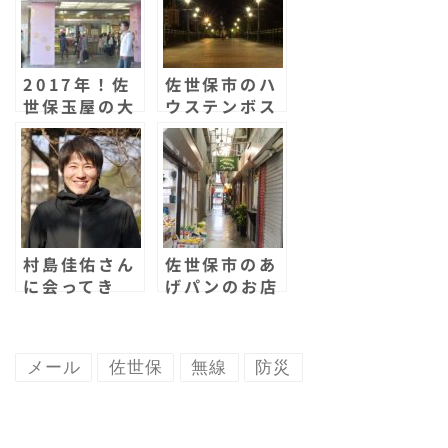
o
r
g
a
t
o
e
r
2017年！佐
佐世保市のハ
k
d
世保玉屋の大
ウステンボス
イベント！北
駅は素敵な写
海道大物産展
真スポット！
に行ってきた
異国感と非日
よー！大賑わ
常感！
いだ！
村島佳佑さん
佐世保市のあ
に会ってき
げパンのお店
た！佐世保出
オグラヤが閉
身で在住のシ
店！これは悲
ンガーソング
しい！
メール
佐世保
無線
防災
ライター！皆
のアイドルに
なりそうだ！
ライブもある