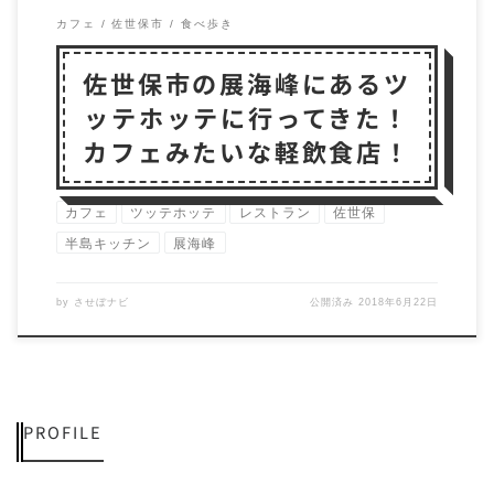
カフェ
佐世保市
食べ歩き
佐世保市の展海峰にあるツ
ッテホッテに行ってきた！
カフェみたいな軽飲食店！
カフェ
ツッテホッテ
レストラン
佐世保
半島キッチン
展海峰
by
させぼナビ
公開済み
2018年6月22日
PROFILE