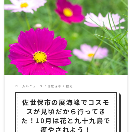
10月はコスモス！展海峰！ 展海峰といえば、春に菜
の花をご紹介しました。 佐世保市の展海峰に行って
き […]
ローカルニュース
佐世保市
観光
佐世保市の展海峰でコスモ
スが見頃だから行ってき
た！10月は花と九十九島で
癒やされよう！