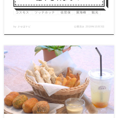
コスモス
ツッテホッテ
佐世保
展海峰
観光
by
させぼナビ
公開済み
2018年10月3日
半島キッチン「ツッテホッテ」 俵ヶ浦半島の活性化
を目的に、「チーム俵」が手掛ける軽飲食店「半島キ
ッチ […]