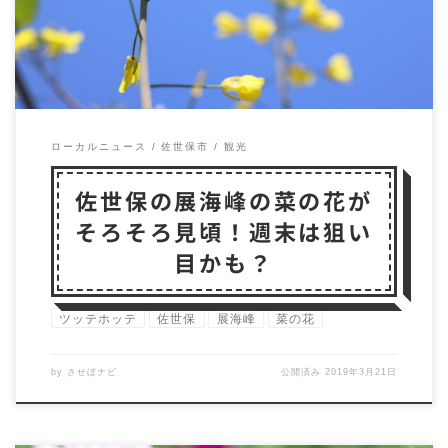
ローカルニュース
佐世保市
観光
佐世保の展海峰の菜の花が
そろそろ見頃！週末は狙い
目かも？
ツッテホッテ
佐世保
展海峰
菜の花
by
させぼナビ
公開済み
2019年3月21日