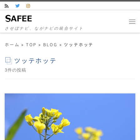
コンテンツへスキップ
させぼナビ、ながナビの統合サイト
ホーム
»
TOP
»
BLOG
»
ツッテホッテ
ツッテホッテ
3件の投稿
佐世保の名所「展海峰」（てんかいほう） 佐世保の
観光名所といえば、展海峰は外せない。 コスモスと
菜の […]