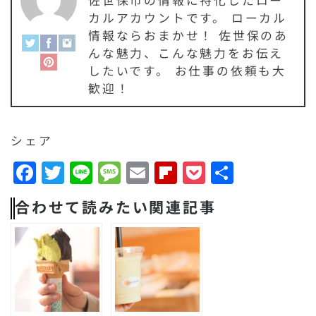
佐世保市の情報に特化したロー
カルアカウントです。 ローカル
情報ならおまかせ！ 佐世保のあ
んな魅力、こんな魅力をお伝え
したいです。 お仕事の依頼も大
歓迎！
シェア
F
T
Li
M
E
F
P
共
a
w
n
e
m
li
o
有
合わせて読みたい関連記事
c
it
e
s
a
p
c
e
t
s
il
b
k
b
e
a
o
e
o
r
g
a
t
o
e
r