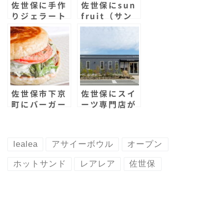
佐世保に手作
佐世保にsun
k
d
りジェラート
fruit（サン
専門店Lofty
フルーツ）が
Marketがオ
オープン！ス
ープンして
ムージーとコ
る！
ッペサンドの
店！
佐世保市下京
佐世保にスイ
町にバーガー
ーツ専門店が
ショップ
オープン！
Y’sBurgerS
MONANGE
ASEBOがオ
SWEETSのタ
lealea
アサイーボウル
オープン
ープンしまし
ルトは僕の長
た！
い取材歴の中
ホットサンド
レアレア
佐世保
でもナンバー
ワンの美味し
さ！