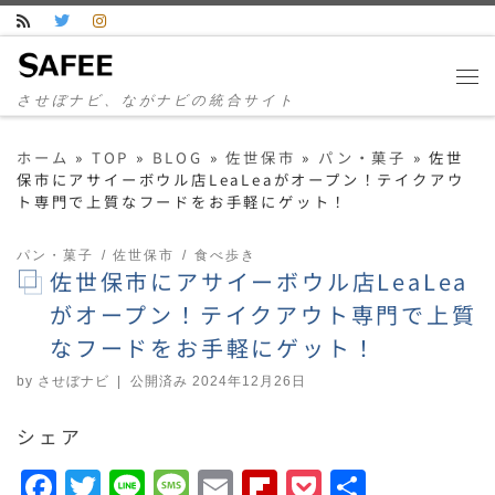
コンテンツへスキップ
させぼナビ、ながナビの統合サイト
ホーム
»
TOP
»
BLOG
»
佐世保市
»
パン・菓子
»
佐世
保市にアサイーボウル店LeaLeaがオープン！テイクアウ
ト専門で上質なフードをお手軽にゲット！
パン・菓子
佐世保市
食べ歩き
佐世保市にアサイーボウル店LeaLea
がオープン！テイクアウト専門で上質
なフードをお手軽にゲット！
by
させぼナビ
|
公開済み
2024年12月26日
シェア
F
T
Li
M
E
F
P
共