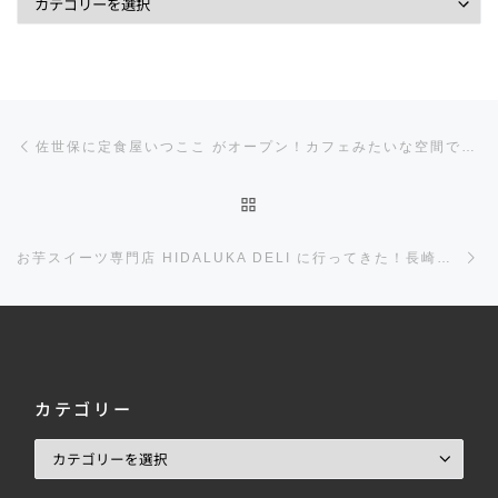
投稿ナビゲーション
前の投稿
佐世保に定食屋いつここ がオープン！カフェみたいな空間で満腹ご飯！これだけ食材や調味料にこだわったお店は滅多に無い！
投稿リストに戻る
お芋スイーツ専門店 HIDALUKA DELI に行ってきた！長崎県内を走り回るキッチンカー！
カテゴリー