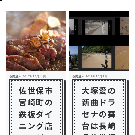
公開済み
2017年12月12日
公開済み
2018年10月4日
佐世保市
大塚愛の
宮崎町の
新曲ドラ
鉄板ダイ
セナの舞
ニング店
台は長崎