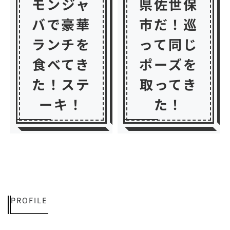
モンジャ
県佐世保
バで豪華
市だ！巡
ランチを
って同じ
食べてき
ポーズを
た！ステ
取ってき
ーキ！
た！
PROFILE