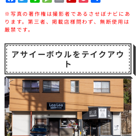
a
w
n
e
m
li
o
有
※写真の著作権は撮影者であるさせぼナビにあ
c
it
e
s
a
p
c
ります。第三者、掲載店様問わず、無断使用は
e
t
s
il
b
k
厳禁です。
b
e
a
o
e
o
r
g
a
t
アサイーボウルをテイクアウ
o
e
r
ト
k
d