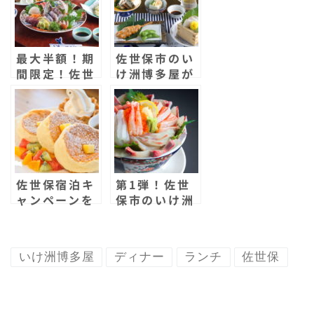
o
r
g
a
t
o
e
r
最大半額！期
佐世保市のい
k
d
間限定！佐世
け洲博多屋が
保市三浦町の
ちょい呑みプ
いけ洲博多屋
ランをはじめ
がファミリー
ました！駅周
プランを開
辺を都会のよ
始！
うにしたい！
800円で5品
1ドリンク付
佐世保宿泊キ
第1弾！佐世
き！
ャンペーンを
保市のいけ洲
利用した僕の
博多屋で海鮮
一人旅！2時
丼が復活！地
間で150円の
魚が山盛りで
いけ洲博多屋
ディナー
ランチ
佐世保
カヤック？！
超贅沢！うな
格安観光でこ
ぎは500円オ
こまで楽しめ
フの大特価！
る！