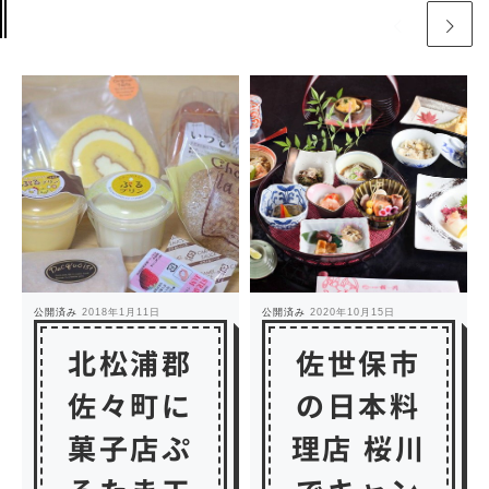
公開済み
2018年1月11日
公開済み
2020年10月15日
北松浦郡
佐世保市
佐々町に
の日本料
菓子店ぷ
理店 桜川