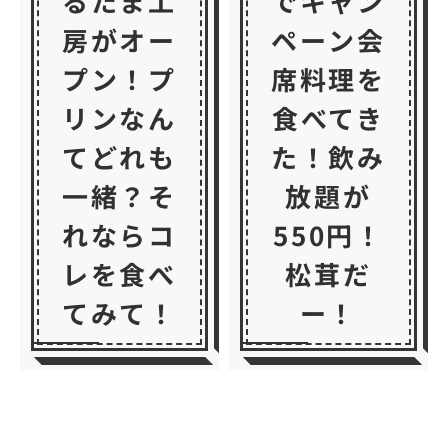
るたま工
でキャン
房がオー
ペーン会
プン！プ
席料理を
リンなん
食べてき
てどれも
た！飲み
一緒？そ
放題が
れならコ
550円！
レを食べ
松茸だ
てみて！
ー！