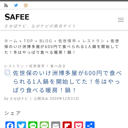
コンテンツへスキップ
させぼナビ、ながナビの統合サイト
ホーム
»
TOP
»
BLOG
»
佐世保市
»
レストラン
»
佐世
保のいけ洲博多屋が600円で食べられる1人鍋を開始して
た！冬はやっぱり食べる暖房！鍋！
レストラン
佐世保市
食べ歩き
佐世保のいけ洲博多屋が600円で食べ
られる1人鍋を開始してた！冬はやっ
ぱり食べる暖房！鍋！
by
させぼナビ
|
公開済み
2020年12月21日
シェア
F
T
Li
M
E
F
P
共