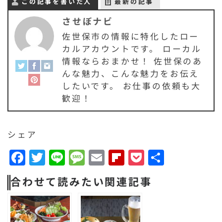
この記事を書いた人
最新の記事
させぼナビ
佐世保市の情報に特化したロー
カルアカウントです。 ローカル
情報ならおまかせ！ 佐世保のあ
んな魅力、こんな魅力をお伝え
したいです。 お仕事の依頼も大
歓迎！
シェア
F
T
Li
M
E
F
P
共
a
w
n
e
m
li
o
有
合わせて読みたい関連記事
c
it
e
s
a
p
c
e
t
s
il
b
k
b
e
a
o
e