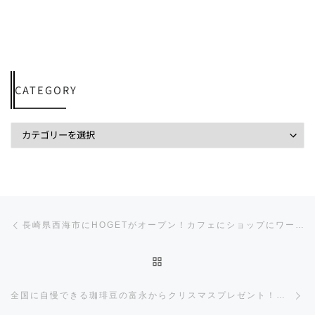
CATEGORY
投稿ナビゲーション
前の投稿
長崎県西海市にHOGETがオープン！カフェにショップにワークショップ！新しい地域拠点！
投稿リストに戻る
全国に自慢できる珈琲豆の富永からクリスマスプレゼント！珈琲豆を買うと珈琲豆が貰えるよ！