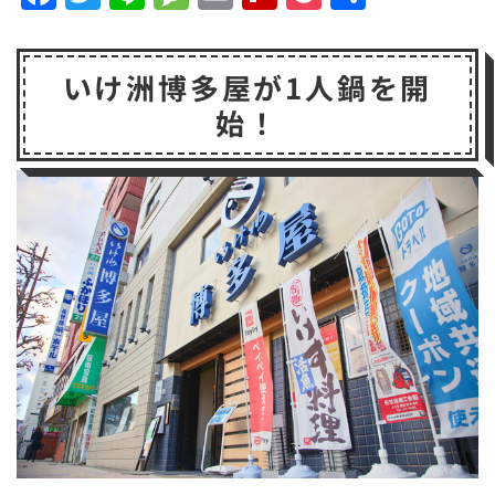
a
w
n
e
m
li
o
有
c
it
e
s
a
p
c
いけ洲博多屋が1人鍋を開
e
t
s
il
b
k
始！
b
e
a
o
e
o
r
g
a
t
o
e
r
k
d