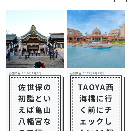
公開済み
2019年1月3日
公開済み
2023年9月29日
佐世保の
TAOYA西
初詣とい
海橋に行
えば亀山
く前にチ
八幡宮な
ェックし