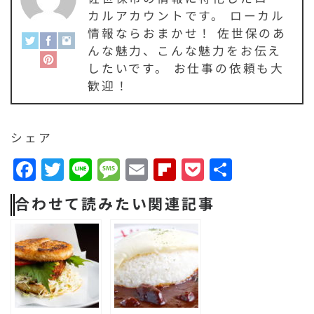
カルアカウントです。 ローカル
情報ならおまかせ！ 佐世保のあ
んな魅力、こんな魅力をお伝え
したいです。 お仕事の依頼も大
歓迎！
シェア
F
T
Li
M
E
F
P
共
a
w
n
e
m
li
o
有
合わせて読みたい関連記事
c
it
e
s
a
p
c
e
t
s
il
b
k
b
e
a
o
e
o
r
g
a
t
o
e
r