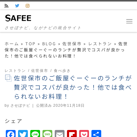
コンテンツへスキップ
させぼナビ、ながナビの統合サイト
ホーム
»
TOP
»
BLOG
»
佐世保市
»
レストラン
»
佐世
保市のご飯屋ぐーぐーのランチが贅沢でコスパが良かっ
た！他では食べられないお料理！
レストラン
佐世保市
食べ歩き
佐世保市のご飯屋ぐーぐーのランチが
贅沢でコスパが良かった！他では食べ
られないお料理！
by
させぼナビ
|
公開済み
2020年11月18日
シェア
F
T
Li
M
E
F
P
共