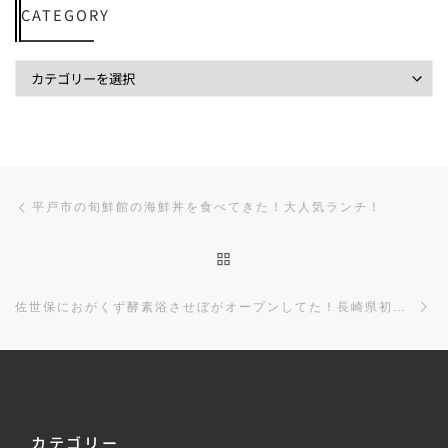
CATEGORY
投稿ナビゲーション
前の投稿
平戸市の旬鮮館の海鮮丼を食べてきた！大人気ランチ！
投稿リストに戻る
佐世保におがくず酵素浴させぼがオープンしてた！長崎県初！お肌が若返ったんですけど！
カテゴリー