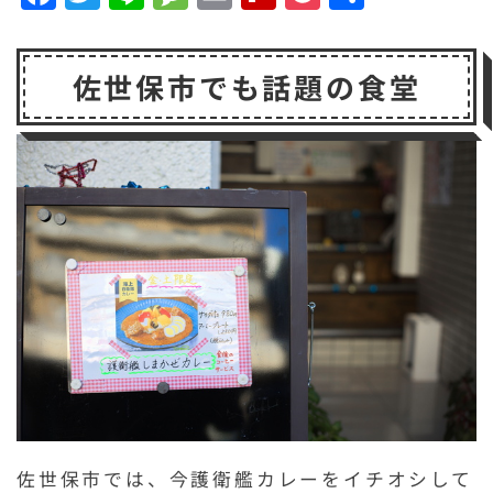
a
w
n
e
m
li
o
有
c
it
e
s
a
p
c
佐世保市でも話題の食堂
e
t
s
il
b
k
b
e
a
o
e
o
r
g
a
t
o
e
r
k
d
佐世保市では、今護衛艦カレーをイチオシして