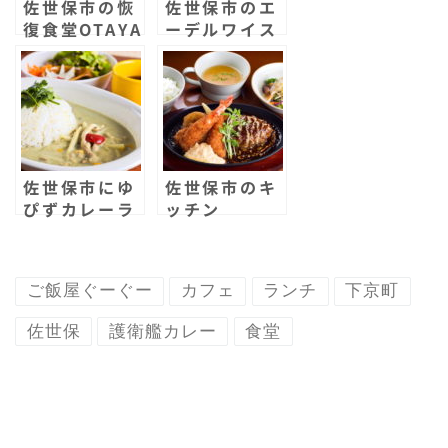
佐世保市の恢
佐世保市のエ
k
d
復食堂OTAYA
ーデルワイス
がリニューア
の名物カレー
ルオープン！
を食べた！40
猪肉って食べ
年以上の老舗
たことありま
喫茶レストラ
す？ここでし
ンの白いオム
か食べられな
レツ！
いランチを食
佐世保市にゆ
佐世保市のキ
べてきた！
ぴずカレーラ
ッチン
ンチが突如と
MOGUMOG
してオープ
OOが移転オ
ン！絶品タイ
ープンした！
ご飯屋ぐーぐー
カフェ
ランチ
下京町
カレーでディ
こんな極太エ
ープ佐世保体
ビフライは食
佐世保
護衛艦カレー
食堂
験！
べたことがな
い！