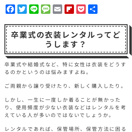
F
T
Li
M
E
F
P
共
a
w
n
e
m
li
o
有
c
it
e
s
a
p
c
卒業式の衣装レンタルってど
e
t
s
il
b
k
うします？
b
e
a
o
e
o
r
g
a
t
o
e
r
卒業式や結婚式など、特に女性は衣装をどうす
るのかというのは悩みますよね。
k
d
ご両親から譲り受けたり、新しく購入したり。
しかし、一生に一度しか着ることが無かった
り、使用頻度が少ない衣装などはレンタルを考
えている人が多いのではないでしょうか。
レンタルであれば、保管場所、保管方法に困る