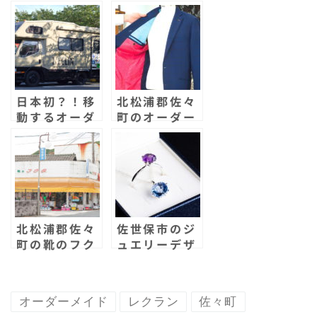
e
t
s
il
b
k
b
e
a
o
e
o
r
g
a
t
o
e
r
日本初？！移
北松浦郡佐々
k
d
動するオーダ
町のオーダー
ーメイドスー
メイドスーツ
ツ屋さん！
屋レクランへ
「レクラン」
行ってきた！
が新オープ
オーダーメイ
ン！
ドで5万円と
いう破格の安
さ！
北松浦郡佐々
佐世保市のジ
町の靴のフク
ュエリーデザ
ダが閉店！セ
イン祝
ール開催中！
hafuriで今
ならダイヤモ
オーダーメイド
レクラン
佐々町
ンドが貰え