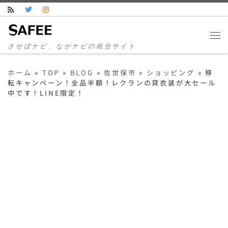
コンテンツへスキップ
させぼナビ、ながナビの統合サイト
ホーム
»
TOP
»
BLOG
»
佐世保市
»
ショッピング
»
移
転キャンペーン！全品半額！レクランの貸衣装が大セール
中です！LINE限定！