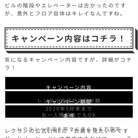
ビルの階段やエレベーターは古かったのです
が、意外とフロア自体はキレイなんですね。
キャンペーン内容はコチラ！
気になるキャンペーン内容ですが、詳細がコチ
ラ！
キャンペーン内容
レンタル衣装が全品半額
キャンペーン期間
2020年5月末まで
お一人様何度でもOK
条件
レクランへ衣装を取りに来られる方限定
レクランの公式LINEに「衣装を見たいのです