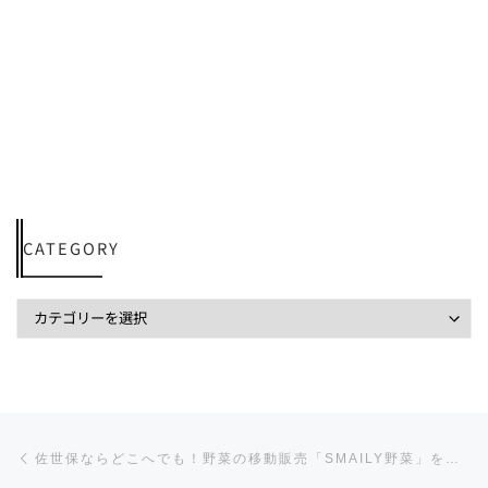
CATEGORY
投稿ナビゲーション
前の投稿
佐世保ならどこへでも！野菜の移動販売「SMAILY野菜」を呼んでみた！規格外の野菜がめちゃ安っ！