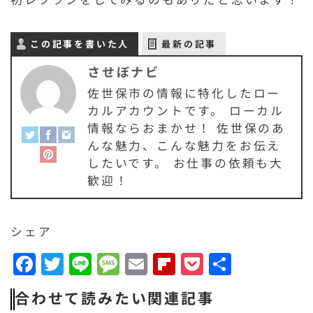
この記事を書いた人
最新の記事
させぼナビ
佐世保市の情報に特化したロー
カルアカウントです。 ローカル
情報ならおまかせ！ 佐世保のあ
んな魅力、こんな魅力をお伝え
したいです。 お仕事の依頼も大
歓迎！
シェア
F
T
Li
M
E
F
P
共
a
w
n
e
m
li
o
有
合わせて読みたい関連記事
c
it
e
s
a
p
c