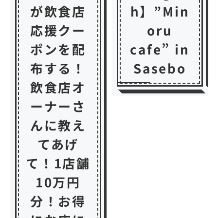
が飲食店
h】”Min
応援クー
oru
ポンを配
cafe” in
布する！
Sasebo
飲食店オ
ーナーさ
んに教え
てあげ
て！1店舗
10万円
分！お得