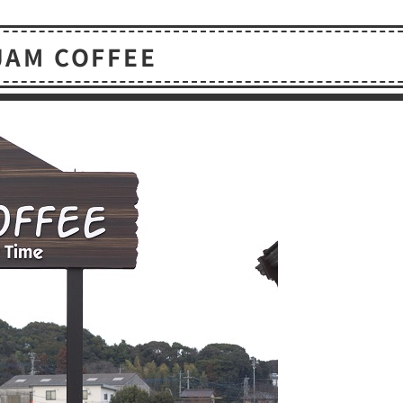
有
JAM COFFEE