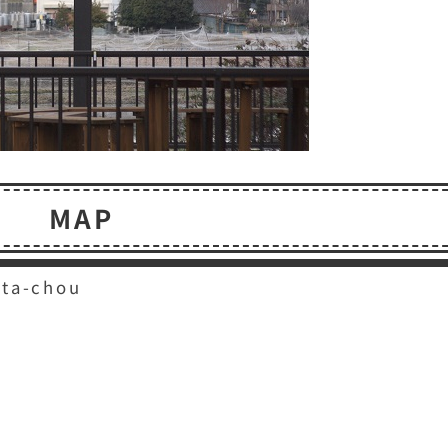
MAP
ata-chou