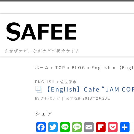
コンテンツへスキップ
させぼナビ、ながナビの統合サイト
ホーム
»
TOP
»
BLOG
»
English
»
【Engl
ENGLISH
佐世保市
【English】Cafe “JAM CO
by
させぼナビ
|
公開済み
2018年2月20日
シェア
F
T
Li
M
E
F
P