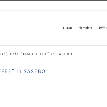
HOME
食べ歩き
地元
ish】Cafe “JAM COFFEE” in SASEBO
FFEE” in SASEBO
共