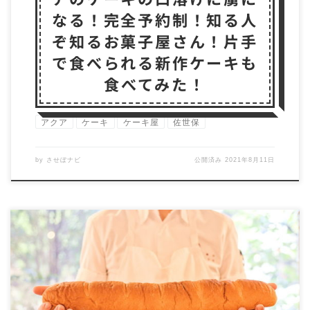
なる！完全予約制！知る人
ぞ知るお菓子屋さん！片手
で食べられる新作ケーキも
食べてみた！
アクア
ケーキ
ケーキ屋
佐世保
by
させぼナビ
公開済み
2021年8月11日
ケーキ屋さん さいかい堂 佐世保市のケーキ屋さんと
いえば、「さいかい堂」を思い浮かべる人が多いので