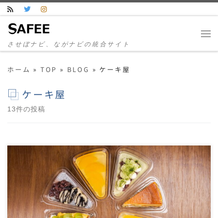
コンテンツへスキップ
させぼナビ、ながナビの統合サイト
ホーム
»
TOP
»
BLOG
»
ケーキ屋
ケーキ屋
13件の投稿
※写真の著作権は撮影者であるさせぼナビにありま
す。第三者、掲載店様問わず、無断使用は厳禁です。
ケー […]