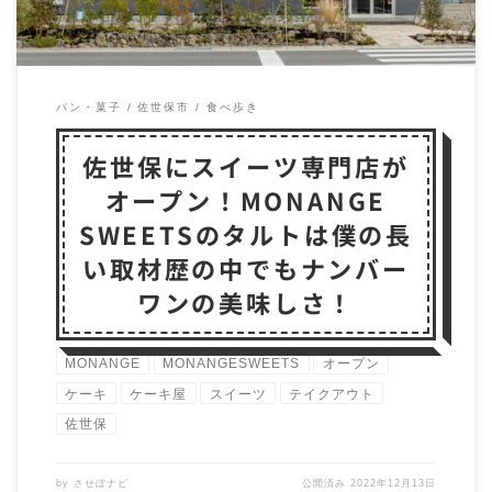
パン・菓子
佐世保市
食べ歩き
佐世保にスイーツ専門店が
オープン！MONANGE
SWEETSのタルトは僕の長
い取材歴の中でもナンバー
ワンの美味しさ！
MONANGE
MONANGESWEETS
オープン
ケーキ
ケーキ屋
スイーツ
テイクアウト
佐世保
by
させぼナビ
公開済み
2022年12月13日