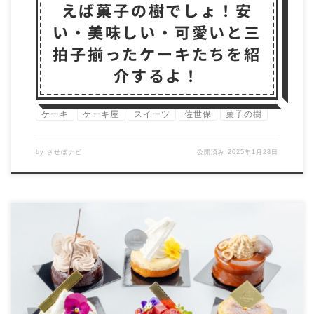
えば菓子の樹でしょ！安
い・美味しい・可愛いと三
拍子揃ったケーキたちを紹
介するよ！
ケーキ
ケーキ屋
スイーツ
佐世保
菓子の樹
by
させぼナビ
公開済み
2025年1月28日
※写真の著作権は撮影者であるさせぼナビにありま
す。無断使用は厳禁です。 全く新しいドーナツが発売
され […]