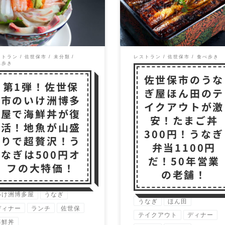
 2021年！いけ洲博多屋が
保で50年以上営業を続け
の夏は本気だ！ 本気を出し
た老舗のうなぎ屋さん！ 
店の情報とな […]
が「うなぎ屋ほ […]
ストラン
佐世保市
未分類
レストラン
佐世保市
食べ歩き
べ歩き
佐世保市のうな
第1弾！佐世保
ぎ屋ほん田のテ
市のいけ洲博多
イクアウトが激
屋で海鮮丼が復
安！たまご丼
活！地魚が山盛
300円！うなぎ
りで超贅沢！う
弁当1100円
なぎは500円オ
だ！50年営業
フの大特価！
の老舗！
いけ洲博多屋
うなぎ
うなぎ
ほん田
ディナー
ランチ
佐世保
テイクアウト
ディナー
海鮮丼