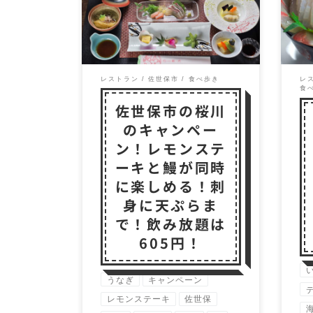
旬の鰻！ 長崎絵件佐世保市の
ッ！
日本料理店「桜川」の8月のキ
こ
ャンペーン料理が開 […]
たお
レストラン
佐世保市
食べ歩き
レ
食
佐世保市の桜川
のキャンペー
ン！レモンステ
ーキと鰻が同時
に楽しめる！刺
身に天ぷらま
で！飲み放題は
605円！
うなぎ
キャンペーン
レモンステーキ
佐世保