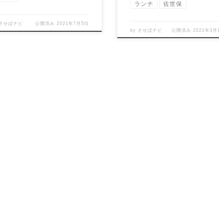
ランチ
佐世保
させぼナビ
公開済み
2021年7月5日
by
させぼナビ
公開済み
2021年3月