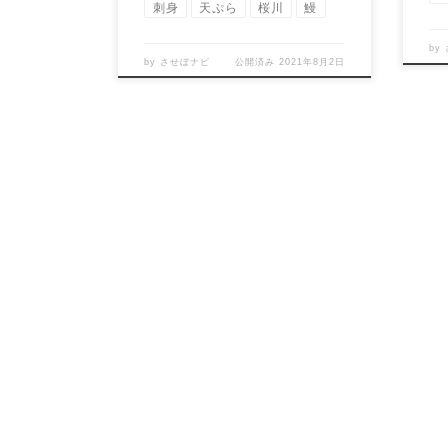
刺身
天ぷら
桜川
鰻
by
by
させぼナビ
公開済み
2021年8月2日