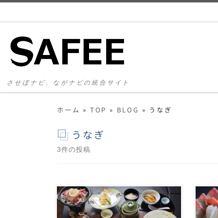
コンテンツへスキップ
させぼナビ、ながナビの統合サイト
ホーム
»
TOP
»
BLOG
»
うなぎ
うなぎ
3件の投稿
佐世保名物レモンステーキ！
い