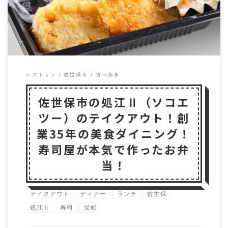
レストラン
佐世保市
食べ歩き
佐世保市の処江Ⅱ（ソコエ
ツー）のテイクアウト！創
業35年の美食ダイニング！
寿司屋が本気で作ったお弁
当！
テイクアウト
ディナー
ランチ
佐世保
処江Ⅱ
寿司
栄町