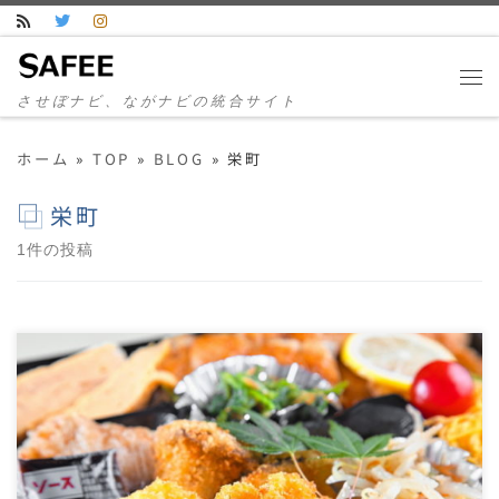
コンテンツへスキップ
させぼナビ、ながナビの統合サイト
ホーム
»
TOP
»
BLOG
»
栄町
栄町
1件の投稿
創業35年の老舗 今年で創業35年を迎える、佐世保の
老舗寿司店「処江Ⅱ」（ソコエツー）。 大将は15
[…]