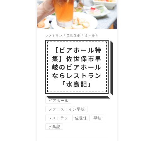
佐世保のファーストイン早岐
内にあるレストラン「水鳥
記」（すいちょうき）が […]
レストラン
佐世保市
食べ歩き
【ビアホール特
集】佐世保市早
岐のビアホール
ならレストラン
「水鳥記」
ビアホール
ファーストイン早岐
レストラン
佐世保
早岐
水鳥記